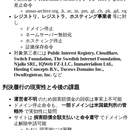
差止命令
annas-archive.org, .li, .se, .in, .pm, .gl, .ch, .pk, .gd, .vg
レジストリ、レジストラ、ホスティング事業者
等に対
し
ドメイン停止
ネームサーバー無効化
ホスティング停止
証拠保存命令
対象第三者には
Public Interest Registry, Cloudflare,
Switch Foundation, The Swedish Internet Foundation,
Njalla SRL, IQWeb FZ-LLC, Immaterialism Ltd.,
Hosting Concepts B.V., Tucows Domains Inc.,
OwnRegistrar, Inc.
など
判決履行の現実性と今後の課題
運営者不明
のため損害賠償金の回収は事実上不可能
ドメイン停止命令も、
一部ドメインは米国裁判所の管
轄外
で実効性に疑問
サイトは
損害賠償全額支払いと命令遵守
でドメイン停
止解除申請可能
ただし現実的には困難