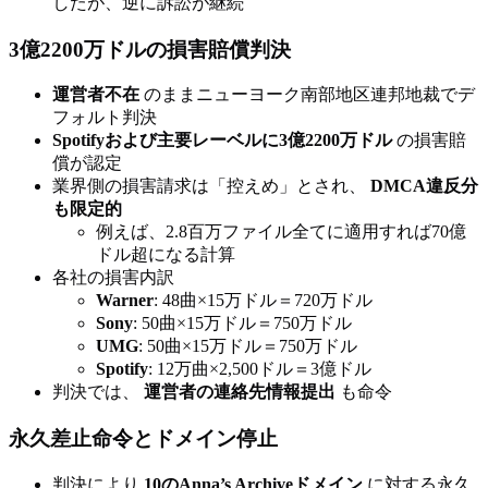
したが、逆に訴訟が継続
3億2200万ドルの損害賠償判決
運営者不在
のままニューヨーク南部地区連邦地裁でデ
フォルト判決
Spotifyおよび主要レーベルに3億2200万ドル
の損害賠
償が認定
業界側の損害請求は「控えめ」とされ、
DMCA違反分
も限定的
例えば、2.8百万ファイル全てに適用すれば70億
ドル超になる計算
各社の損害内訳
Warner
: 48曲×15万ドル＝720万ドル
Sony
: 50曲×15万ドル＝750万ドル
UMG
: 50曲×15万ドル＝750万ドル
Spotify
: 12万曲×2,500ドル＝3億ドル
判決では、
運営者の連絡先情報提出
も命令
永久差止命令とドメイン停止
判決により
10のAnna’s Archiveドメイン
に対する永久