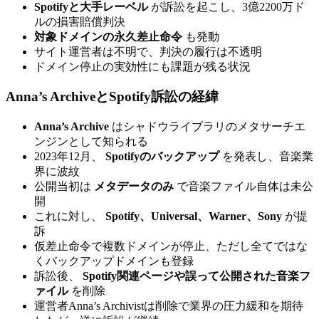
Spotifyと大手レーベル
が訴訟を起こし、3億2200万ド
ルの損害賠償判決
対象ドメインの永久差止命令
も発動
サイト運営者は不明で、判決の履行は不透明
ドメイン停止の実効性にも課題が残る状況
Anna’s ArchiveとSpotify訴訟の経緯
Anna’s Archive
はシャドウライブラリのメタサーチエ
ンジンとして知られる
2023年12月、
Spotifyのバックアップ
を発表し、音楽業
界に波紋
公開当初は
メタデータのみ
で音楽ファイル自体は未公
開
これに対し、
Spotify、Universal、Warner、Sony
が提
訴
仮差止命令で複数ドメインが停止、ただし全てではな
くバックアップドメインも登録
訴訟後、
Spotify関連ページや誤って公開された音楽フ
ァイル
を削除
運営者Anna’s Archivistは削除で業界の圧力緩和を期待