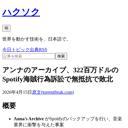
ハクソク
明
世界を動かす技術を、日本語で。
今日
トピック
出典
RSS
検索
アンナのアーカイブ、322百万ドルの
Spotify海賊行為訴訟で無抵抗で敗北
2026年4月15日
原文(
torrentfreak.com
)
概要
Anna's Archive
がSpotifyのバックアップを行い、音楽
業界に衝撃を与えた事案