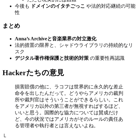
今後も
ドメインのイタチごっこ
や法的対応継続の可能
性
まとめ
Anna’s Archiveと音楽業界の対立激化
法的措置の限界と、シャドウライブラリの持続的なリ
スク
デジタル著作権保護と技術的対策
の重要性再認識
Hackerたちの意見
損害賠償の他に、ラコフは世界的に永久的な差止
命令を出したんだって。どうやらアメリカの裁判
所や裁判官はそういうことができるらしい。これ
をアメリカ以外の第三者が無視すればするほど、
いいと思う。国際的な協力については賛成だけ
ど、今の状況ではアメリカがそのルールの責任あ
る管理者や執行者とは言えないよね。
└