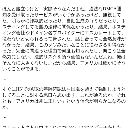
ほんと腹立つけど、実際そうなんだよね。違法なDMCA通
知を受け取ったサービスがいくつかあったけど、無視して
た。明らかに詐欺的だったり、自動生成のゴミだったり、ホ
スティングしてる国の法律に関係なかったり。結局、ホステ
ィング会社やドメイン名プロバイダーにエスカレートして、
従わないと切られるって脅された。話し合っても全然意味が
なかった。結局、このクソみたいなことに従わざるを得なか
った。完全に間違った理由で何度も切られたし、向こうは全
然気にしない。法的リスクを負う価値もないんだよね。俺は
そんなに大きくないし。だから結局、アメリカは確かにそう
いうことができる。
└
すぐにHNでのUKの年齢確認法を国境を越えて強制しようと
してることに対する悪口を思い出す。これが通るのか、それ
とも「アメリカは常に正しい」という信念が明らかになるの
か。
└
コリー・ドクトロウはこれについてCCCのスピーチをした