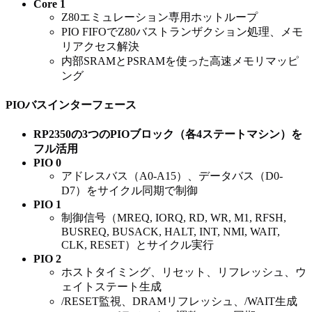
Core 1
Z80エミュレーション専用ホットループ
PIO FIFOでZ80バストランザクション処理、メモ
リアクセス解決
内部SRAMとPSRAMを使った高速メモリマッピ
ング
PIOバスインターフェース
RP2350の3つのPIOブロック（各4ステートマシン）を
フル活用
PIO 0
アドレスバス（A0-A15）、データバス（D0-
D7）をサイクル同期で制御
PIO 1
制御信号（MREQ, IORQ, RD, WR, M1, RFSH,
BUSREQ, BUSACK, HALT, INT, NMI, WAIT,
CLK, RESET）とサイクル実行
PIO 2
ホストタイミング、リセット、リフレッシュ、ウ
ェイトステート生成
/RESET監視、DRAMリフレッシュ、/WAIT生成