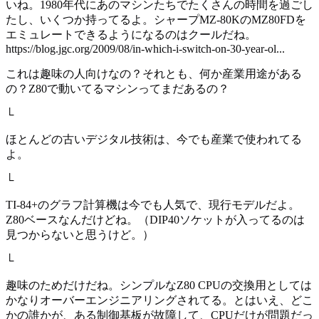
いね。1980年代にあのマシンたちでたくさんの時間を過ごし
たし、いくつか持ってるよ。シャープMZ-80KのMZ80FDを
エミュレートできるようになるのはクールだね。
https://blog.jgc.org/2009/08/in-which-i-switch-on-30-year-ol...
これは趣味の人向けなの？それとも、何か産業用途がある
の？Z80で動いてるマシンってまだあるの？
└
ほとんどの古いデジタル技術は、今でも産業で使われてる
よ。
└
TI-84+のグラフ計算機は今でも人気で、現行モデルだよ。
Z80ベースなんだけどね。（DIP40ソケットが入ってるのは
見つからないと思うけど。）
└
趣味のためだけだね。シンプルなZ80 CPUの交換用としては
かなりオーバーエンジニアリングされてる。とはいえ、どこ
かの誰かが、ある制御基板が故障して、CPUだけが問題だっ