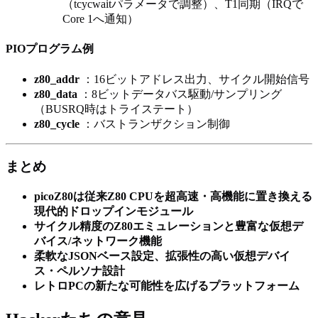
（tcycwaitパラメータで調整）、T1同期（IRQで
Core 1へ通知）
PIOプログラム例
z80_addr
：16ビットアドレス出力、サイクル開始信号
z80_data
：8ビットデータバス駆動/サンプリング
（BUSRQ時はトライステート）
z80_cycle
：バストランザクション制御
まとめ
picoZ80は従来Z80 CPUを超高速・高機能に置き換える
現代的ドロップインモジュール
サイクル精度のZ80エミュレーションと豊富な仮想デ
バイス/ネットワーク機能
柔軟なJSONベース設定、拡張性の高い仮想デバイ
ス・ペルソナ設計
レトロPCの新たな可能性を広げるプラットフォーム