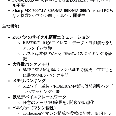
ル不要
Sharp MZ-700/MZ-80A/MZ-80B/MZ-800/Amstrad PCW
など複数Z80マシン向けペルソナ開発中
主な機能
Z80バスのサイクル精度エミュレーション
RP2350のPIOがアドレス・データ・制御信号をリ
アルタイム制御
ホストは本物のZ80と同等のバスタイミングを認
識
大容量バンクメモリ
8MB PSRAMを64バンク×64KBで構成、CPUごと
に最大4MBのバンク空間
メモリバンキング
512バイト単位でROM/RAM/物理/仮想関数ハンド
ラへマッピング可能
仮想デバイスフレームワーク
任意のメモリ/I/O範囲をC関数で仮想化
ペルソナ（マシン個性）
config.jsonでマシン構成を柔軟に切替、仮想ドラ