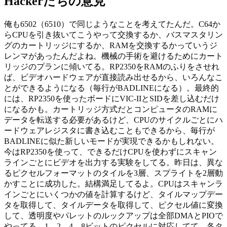
Hackerたちの意見
俺も6502（6510）で同じようなことを考えてたんだ。C64か
らCPUを引き抜いてこうやって交換するか、バスマスタリン
グのカートリッジにするか、RAMを交換するかっていうジ
レンマがあったんだよね。機械の手術を避けるためにカート
リッジのプランに傾いてる。RP2350をRAMのふりをさせれ
ば、ビデオハードウェアが直接読み出せるから、いろんなこ
とができるようになる（毎行がBADLINEになる）。最終的
には、RP2350を使ったボードにVIC-IIとSIDを差し込むだけ
になるかも。カートリッジ方式だとコンピュータのRAMに
データを転送する必要があるけど、CPUのサイクルごとにハ
ードウェアレジスタに書き込むこともできるから、毎行が
BADLINEに似た新しいモードが実現できるかもしれない。
今はRP2350を使って、できるだけCPUを使わずにスキャン
ラインごとにビデオを出力する実験をしてる。昨日は、異な
るピクセルフォーマットのタイルを3層、スプライトを2層動
かすことに成功した。結構満足してるよ。CPUはスキャンラ
インごとにいくつかの値を計算するけど、タイルマップデー
タを取得して、タイルデータを取得して、ピクセル値に変換
して、透明度やパレットのルックアップは全部DMAとPIOで
やってる。1、2、4、8ビットのピクセルに対応してて、各タ