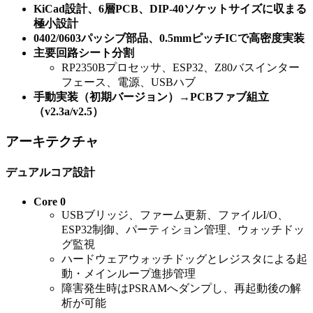
KiCad設計、6層PCB、DIP-40ソケットサイズに収まる
極小設計
0402/0603パッシブ部品、0.5mmピッチICで高密度実装
主要回路シート分割
RP2350Bプロセッサ、ESP32、Z80バスインター
フェース、電源、USBハブ
手動実装（初期バージョン）→PCBファブ組立
（v2.3a/v2.5）
アーキテクチャ
デュアルコア設計
Core 0
USBブリッジ、ファーム更新、ファイルI/O、
ESP32制御、パーティション管理、ウォッチドッ
グ監視
ハードウェアウォッチドッグとレジスタによる起
動・メインループ進捗管理
障害発生時はPSRAMへダンプし、再起動後の解
析が可能