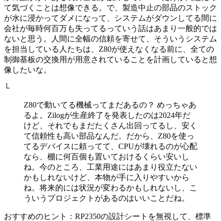
て気づくことは想像できる。で、製造中止の部品のストック
が水に浸かってダメになって、システムがダウンしてる間に
会社が毎時何百万も失ってるっていう話はあまり一般的では
ないと思う。人間に全幅の信頼を寄せて、そういうシステム
を担当している人たちは、Z80が使えなくなる前に、全ての
制御基板の交換用が用意されていることを計画していると想
像したいな。
└
Z80で動いてる機械ってまだあるの？ めっちゃあ
るよ。Zilogが生産終了を発表したのは2024年だ
けど、それでもまだたくさん出回ってるし、安く
て信頼性も高い部品なんだ。だから、Z80を使っ
てるデバイスに頼ってて、CPUが壊れるのが心配
なら、棚に何百個も置いておけるくらい安いし
ね。今のところ、工業用途にはあまり役立たない
かもしれないけど、本物が手に入りやすいから
ね。将来的には状況が変わるかもしれないし、こ
ういうプロジェクトがあるのはいいことだね。
おすすめのヒント：RP2350の設計シートを無視して、標準