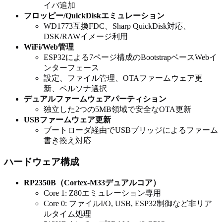
イバ追加
フロッピー/QuickDiskエミュレーション
WD1773互換FDC、Sharp QuickDisk対応、
DSK/RAWイメージ利用
WiFi/Web管理
ESP32による7ページ構成のBootstrapベースWebイ
ンターフェース
設定、ファイル管理、OTAファームウェア更
新、ペルソナ選択
デュアルファームウェアパーティション
独立した2つの5MB領域で安全なOTA更新
USBファームウェア更新
ブートローダ経由でUSBブリッジによるファーム
書き換え対応
ハードウェア構成
RP2350B（Cortex-M33デュアルコア）
Core 1: Z80エミュレーション専用
Core 0: ファイルI/O, USB, ESP32制御など非リア
ルタイム処理