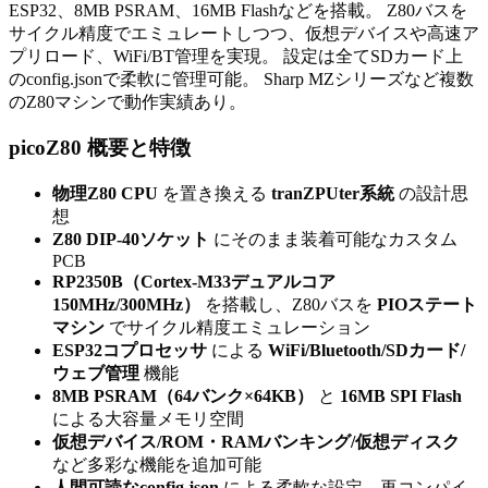
ESP32、8MB PSRAM、16MB Flashなどを搭載。 Z80バスを
サイクル精度でエミュレートしつつ、仮想デバイスや高速ア
プリロード、WiFi/BT管理を実現。 設定は全てSDカード上
のconfig.jsonで柔軟に管理可能。 Sharp MZシリーズなど複数
のZ80マシンで動作実績あり。
picoZ80 概要と特徴
物理Z80 CPU
を置き換える
tranZPUter系統
の設計思
想
Z80 DIP-40ソケット
にそのまま装着可能なカスタム
PCB
RP2350B（Cortex-M33デュアルコア
150MHz/300MHz）
を搭載し、Z80バスを
PIOステート
マシン
でサイクル精度エミュレーション
ESP32コプロセッサ
による
WiFi/Bluetooth/SDカード/
ウェブ管理
機能
8MB PSRAM（64バンク×64KB）
と
16MB SPI Flash
による大容量メモリ空間
仮想デバイス/ROM・RAMバンキング/仮想ディスク
など多彩な機能を追加可能
人間可読なconfig.json
による柔軟な設定、再コンパイ