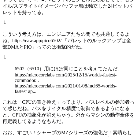
イル/スプライト/イメージバッファ層は独立した24ビットパ
レットを持ってる。
└
こういう考え方は、エンジニアたちの間でも共通してるよ
ね。https://eaw.app/pico6502/ 「パレットのルックアップは全
部DMAとPIO」ってのは衝撃的だね。
└
6502（6510）用にほぼ同じことを考えてたんだ。
https://microcorelabs.com/2025/12/15/worlds-fastest-
commodor...
https://microcorelabs.com/2021/01/08/mcl65-worlds-
fastest-ap...
これは「CPUの置き換え」ってより、バスレベルの参加者っ
て感じだね。バスをサイクル精度で制御できるようになる
と、CPUの抽象化が消えちゃう。外からマシンの動作全体を
再定義してるようなもんだ。
おお、すごい！シャープのMZシリーズの強化だ！素晴らし