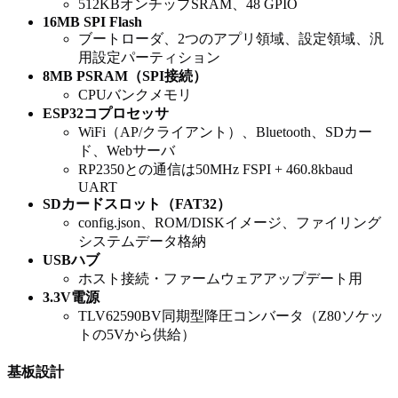
512KBオンチップSRAM、48 GPIO
16MB SPI Flash
ブートローダ、2つのアプリ領域、設定領域、汎
用設定パーティション
8MB PSRAM（SPI接続）
CPUバンクメモリ
ESP32コプロセッサ
WiFi（AP/クライアント）、Bluetooth、SDカー
ド、Webサーバ
RP2350との通信は50MHz FSPI + 460.8kbaud
UART
SDカードスロット（FAT32）
config.json、ROM/DISKイメージ、ファイリング
システムデータ格納
USBハブ
ホスト接続・ファームウェアアップデート用
3.3V電源
TLV62590BV同期型降圧コンバータ（Z80ソケッ
トの5Vから供給）
基板設計