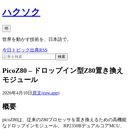
ハクソク
明
世界を動かす技術を、日本語で。
今日
トピック
出典
RSS
検索
PicoZ80 – ドロップイン型Z80置き換え
モジュール
2026年4月10日
原文(
eaw.app
)
概要
picoZ80は、従来のZ80プロセッサを置き換えるための高機能
なドロップインモジュール。 RP2350BデュアルコアMCU、