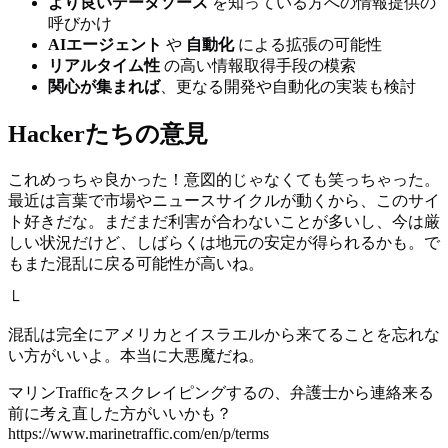
より良いデータソース
を知っている方への情報提供の
呼びかけ
AIエージェント
や
自動化
による拡張の可能性
リアルタイム性
の高い情報取得手段の模索
関心が集まれば
、更なる開発や自動化の実装も検討
Hackerたちの意見
これめっちゃ良かった！意図的じゃなくても笑っちゃった。
最近は言葉で市場やニュースサイクルが動くから、このサイ
ト好きだな。まだまだ利害が合わないことが多いし、今は厳
しい状況だけど、しばらくは地元の安定が得られるかも。で
もまた混乱に戻る可能性が高いね。
└
混乱は完全にアメリカとイスラエルから来てることを忘れな
い方がいいよ。本当に大悪魔だね。
マリンTrafficをスクレイピングするの、弁護士から連絡来る
前に考え直した方がいいかも？
https://www.marinetraffic.com/en/p/terms