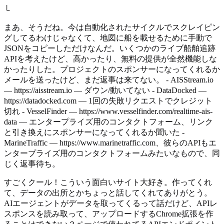
└
まあ、そうだね。今は自動化されたサイクルでスクレイピン
グしてるわけじゃなくて、地図に船を載せるために手動で
JSONをコピーしただけなんだ。いくつかのライブ船舶追跡
APIを考えたけど、高かったり、無料の提供が全然機能しな
かったりした。プロジェクトのスポンサーになってくれるか
メールを送ったけど、まだ返事は来てない。 - AISStream.io
— https://aisstream.io — ダウン/動いてない - DataDocked —
https://datadocked.com — 1回の失敗リクエストでクレジット
切れ - VesselFinder — https://www.vesselfinder.com/realtime-ais-
data — エンタープライズ用のコンタクトフォーム、リンク
と引き換えにスポンサーになってくれるか聞いた -
MarineTraffic — https://www.marinetraffic.com、彼らのAPIもエ
ンタープライズ用のコンタクトフォームみたいなもので、同
じく返事待ち。
すごくクール！こういう面白いサイト大好き。作ってくれ
て、データの出所とかちょっと話してくれてありがとう。
AIエージェントがデータを取ってくるって話だけど、APIレ
スポンスを読み取って、アップロードするChrome拡張を作