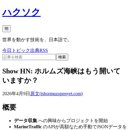
ハクソク
明
世界を動かす技術を、日本語で。
今日
トピック
出典
RSS
検索
Show HN: ホルムズ海峡はもう開いて
いますか？
2026年4月9日
原文(
ishormuzopenyet.com
)
概要
データ収集
への興味からプロジェクトを開始
MarineTraffic
のAPIが高額なため手動でJSONデータを