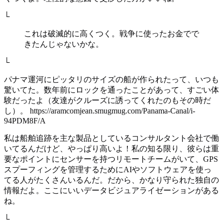
└
これは破滅的に高くつく。戦争に使ったお金でで
きたんじゃないかな。
└
パナマ運河にピッタリのサイズの船が作られたって、いつも
驚いてた。数年前にロックを通ったことがあって、すごい体
験だったよ（友達がクルーズに誘ってくれたのもその時だ
し）。 https://aramcomjean.smugmug.com/Panama-Canal/i-
94PDM8F/A
私は船舶追跡を主な製品としているコンサルタント会社で働
いてるんだけど、やっぱり高いよ！私の知る限り、彼らは重
要なポイントにセンサーを持つリモートチームがいて、GPS
スプーフィングを管理するためにAIやソフトウェアを使っ
てる人がたくさんいるんだ。だから、かなり守られた独自の
情報だよ。ここにいいデータビジュアライゼーションがある
ね。
└