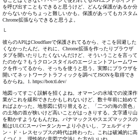
ることはできない？ページで使われてるAPIエンドポイント
を呼び出すこともできると思うけど、どんな保護があるか分
からないからちょっと難しいかも。保護があってもカスタム
Chrome拡張ならできると思うよ。
└
彼らのAPIはCloudflareで保護されてるから、そこを回避した
くなかったんだ。それに、Chrome拡張を作ったりブラウザ
タブを開いたりしたくないんだけど、そういうことを言って
たのかな？もうクロンスタイルのエージェントフレームワー
クを作ってるから、そっちを使うと思う。実際にブラウザを
開いてネットワークトラフィックを調べてJSONを取得でき
るからね。1. https://botctl.dev/
地図ってすごく誤解を招くよね。オマーンの水域での浚渫作
業がこれを緩和できたかもしれないけど、数十年前に始めて
ればよかった。地形図に切り替えると、「二つの海の景色」
の土地の首が狭いけど高いことがはっきりする。文字通り山
を動かすようなもんだね。パナマックスやスエズマックスの
船はULCCスーパータンカーより小さいし、フェルディナ
ン・ド・レスセップスの時代は終わった。これは破滅的に高
くつくよ。理性的な意図で交渉した方がいいね。