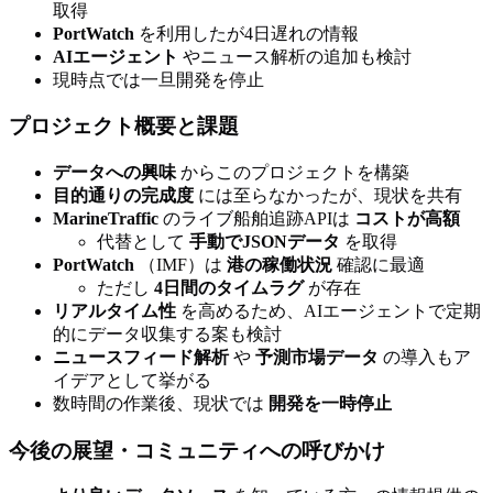
取得
PortWatch
を利用したが4日遅れの情報
AIエージェント
やニュース解析の追加も検討
現時点では一旦開発を停止
プロジェクト概要と課題
データへの興味
からこのプロジェクトを構築
目的通りの完成度
には至らなかったが、現状を共有
MarineTraffic
のライブ船舶追跡APIは
コストが高額
代替として
手動でJSONデータ
を取得
PortWatch
（IMF）は
港の稼働状況
確認に最適
ただし
4日間のタイムラグ
が存在
リアルタイム性
を高めるため、AIエージェントで定期
的にデータ収集する案も検討
ニュースフィード解析
や
予測市場データ
の導入もア
イデアとして挙がる
数時間の作業後、現状では
開発を一時停止
今後の展望・コミュニティへの呼びかけ