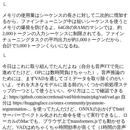
└
メモリの使用量はシーケンスの長さに対して二次的に増加す
るから、ファインチューニング中は短いシーケンスを使うと
メモリの爆発を防げるよ。64GBのRAMのマシンでは、約
2,000トークンの入力シーケンスに制限されてる。ファイン
チューニングタスクの平均出力が約1,000トークンだから、
合計で3,000トークンくらいになるね。
└
今日はこれに取り組んでたんだよね（自分も音声FTで先に
進めてたけど、OPには数時間負けちゃった）。音声推論の
ためには、まずVADを通してゴミデータを取り除くのがい
いよ。それを大きなモデルに送る前のいくつかの前処理ステ
ップの一つとして使うといい。やり方はここで確認できる
よ: https://github.com/accretional/vad/blob/main/pkg/vad/vad.go 自
分は https://huggingface.co/onnx-community/pyannote-
segmentation-... を使ってたんだけど、ONNXのおかげでIntel
サーバーでベクトル化された命令を使って実行できるし、ロ
ーカルのMacでも、ブラウザ上でtransformers.jsでも動かせる
んだ。VADはめちゃくちゃ時間効率が良くて（1時間の音声