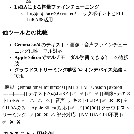
結
LoRAによる軽量ファインチューニング
Hugging FaceのGemmaチェックポイントとPEFT
LoRAを活用
他ツールとの比較
Gemma 3n/4
のテキスト・画像・音声ファインチュー
ニングに唯一フル対応
Apple Siliconでマルチモーダル学習
できる唯一の選択
肢
クラウドストリーミング学習
や
オンデバイス完結
も
実現
| 機能 | gemma-tuner-multimodal | MLX-LM | Unsloth | axolotl | |---
|---|---|---|---| | テキストのみLoRA | ✅ | ✅ | ✅ | ✅ | | 画像+テキス
トLoRA | ✅ | ⚠️ | ⚠️ | ⚠️ | | 音声+テキストLoRA | ✅ | ❌ | ❌ | ⚠️
CUDAのみ | | Apple Silicon対応 | ✅ | ✅ | ❌ | ❌ | | クラウドスト
リーミング | ✅ | ❌ | ❌ | ⚠️ 部分対応 | | NVIDIA GPU不要 | ✅ |
✅ | ❌ | ❌ |