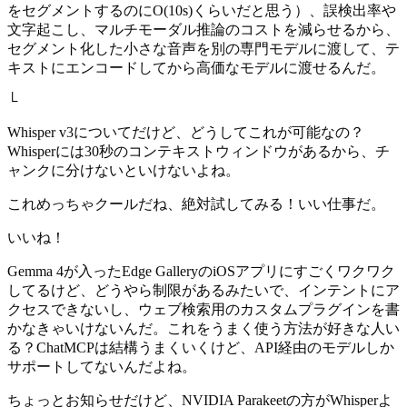
をセグメントするのにO(10s)くらいだと思う）、誤検出率や
文字起こし、マルチモーダル推論のコストを減らせるから、
セグメント化した小さな音声を別の専門モデルに渡して、テ
キストにエンコードしてから高価なモデルに渡せるんだ。
└
Whisper v3についてだけど、どうしてこれが可能なの？
Whisperには30秒のコンテキストウィンドウがあるから、チ
ャンクに分けないといけないよね。
これめっちゃクールだね、絶対試してみる！いい仕事だ。
いいね！
Gemma 4が入ったEdge GalleryのiOSアプリにすごくワクワク
してるけど、どうやら制限があるみたいで、インテントにア
クセスできないし、ウェブ検索用のカスタムプラグインを書
かなきゃいけないんだ。これをうまく使う方法が好きな人い
る？ChatMCPは結構うまくいくけど、API経由のモデルしか
サポートしてないんだよね。
ちょっとお知らせだけど、NVIDIA Parakeetの方がWhisperよ