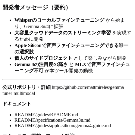
開発者メッセージ（要約）
Whisperのローカルファインチューニング
から始ま
り、Gemma 3n/4に拡張
大容量クラウドデータのストリーミング学習
を実現す
るために開発
Apple Siliconで音声ファインチューニングできる唯一
の選択肢
個人のサイドプロジェクト
として楽しみながら開発
Gemma 4の注目度の高さ
と
MLXで音声ファインチュ
ーニング不可
が本ツール開発の動機
公式リポジトリ・詳細
https://github.com/mattmireles/gemma-
tuner-multimodal
ドキュメント
README/guides/README.md
README/specifications/Gemma3n.md
README/guides/apple-silicon/gemma4-guide.md