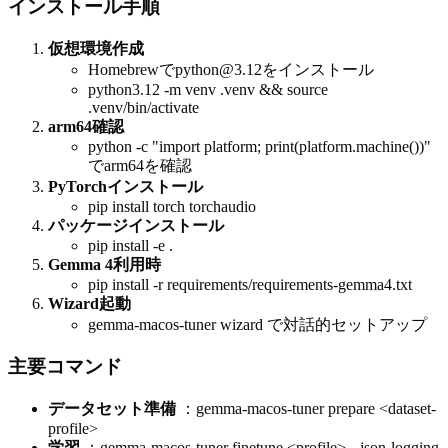
インストール手順
仮想環境作成
Homebrewでpython@3.12をインストール
python3.12 -m venv .venv && source
.venv/bin/activate
arm64確認
python -c "import platform; print(platform.machine())"
でarm64を確認
PyTorchインストール
pip install torch torchaudio
パッケージインストール
pip install -e .
Gemma 4利用時
pip install -r requirements/requirements-gemma4.txt
Wizard起動
gemma-macos-tuner wizard で対話的セットアップ
主要コマンド
データセット準備
：gemma-macos-tuner prepare
<dataset-
profile>
学習
：gemma-macos-tuner finetune
<profile>
--json-logging