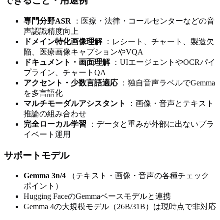
できること・用途例
専門分野ASR
：医療・法律・コールセンターなどの音
声認識精度向上
ドメイン特化画像理解
：レシート、チャート、製造欠
陥、医療画像キャプションやVQA
ドキュメント・画面理解
：UIエージェントやOCRパイ
プライン、チャートQA
アクセント・少数言語適応
：独自音声ラベルでGemma
を多言語化
マルチモーダルアシスタント
：画像・音声とテキスト
推論の組み合わせ
完全ローカル学習
：データと重みが外部に出ないプラ
イベート運用
サポートモデル
Gemma 3n/4
（テキスト・画像・音声の各種チェック
ポイント）
Hugging FaceのGemmaベースモデルと連携
Gemma 4の大規模モデル（26B/31B）は現時点で非対応