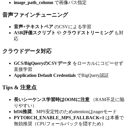
image_path_column
で画像パス指定
音声ファインチューニング
音声+テキストペア
のCSVによる学習
ASR評価スクリプト
や
クラウドストリーミング
も対
応
クラウドデータ対応
GCS/BigQueryのCSVデータ
をローカルにコピーせず
直接学習
Application Default Credentials
でBigQuery認証
Tips & 注意点
長いシーケンス学習時はOOMに注意
（RAM不足に陥
りやすい）
bf16推奨
、MPS安定性のためattentionはeagerモード
PYTORCH_ENABLE_MPS_FALLBACK=1
は本番で
無効推奨（CPUフォールバックを隠すため）