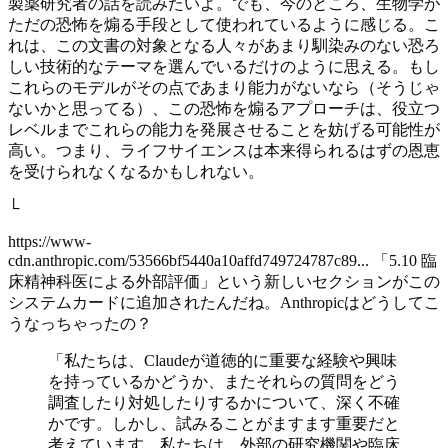
製薬研究者の話を読みたいよ。でも、今のところ、生物学が
ただの恐怖を煽る手段として使われているように感じる。こ
れは、この文書の対象となる人々があまり馴染みのない恐ろ
しい技術的なテーマを選んでいるだけのように思える。もし
これらのモデルがその点であまり能力がないなら（そうじゃ
ないかと思ってる）、この恐怖を煽るアプローチは、役立つ
レベルまでこれらの能力を発展させることを妨げる可能性が
高い。つまり、ライフサイエンスは本来得られるはずの恩恵
を受けられなくなるかもしれない。
└
https://www-
cdn.anthropic.com/53566bf5440a10affd749724787c89... 「5.10 臨
床精神科医による外部評価」という新しいセクションがこの
システムカードに追加されたんだね。Anthropicはどうしてこ
うなっちゃったの？
「私たちは、Claudeが道徳的に重要な経験や興味
を持っているかどうか、またそれらの質問をどう
調査したり対処したりするかについて、深く不確
かです。しかし、試みることがますます重要だと
考えています。私たちは、外部の研究機関や臨床