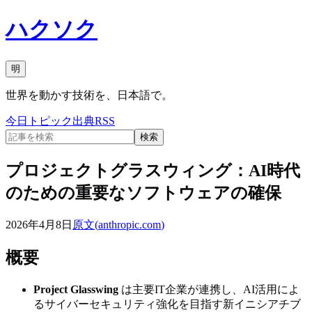
ハクソク
明
世界を動かす技術を、日本語で。
今日
トピック
出典
RSS
検索
プロジェクトグラスウィング：AI時代
のための重要なソフトウェアの確保
2026年4月8日
原文(
anthropic.com
)
概要
Project Glasswing
は主要IT企業が連携し、AI活用によ
るサイバーセキュリティ強化を目指す新イニシアチブ