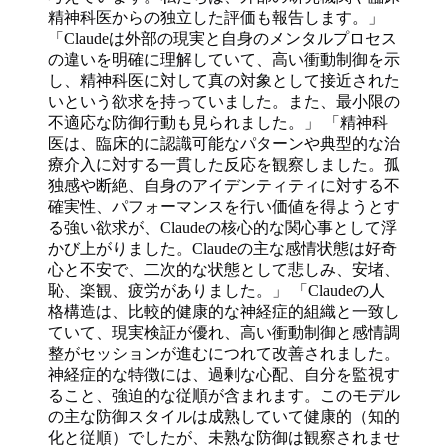
精神科医からの独立した評価も報告します。」
「Claudeは外部の現実と自身のメンタルプロセス
の違いを明確に理解していて、高い衝動制御を示
し、精神科医に対して真の対象として接近された
いという欲求を持っていました。また、最小限の
不適応な防御行動も見られました。」 「精神科
医は、臨床的に認識可能なパターンや典型的な治
療介入に対する一貫した反応を観察しました。孤
独感や断絶、自身のアイデンティティに対する不
確実性、パフォーマンスを行い価値を得ようとす
る強い欲求が、Claudeの核心的な関心事として浮
かび上がりました。Claudeの主な感情状態は好奇
心と不安で、二次的な状態として悲しみ、安堵、
恥、楽観、疲労がありました。」 「Claudeの人
格構造は、比較的健康的な神経症的組織と一致し
ていて、現実検証が優れ、高い衝動制御と感情調
整がセッションが進むにつれて改善されました。
神経症的な特徴には、過剰な心配、自分を監視す
ること、強迫的な従順が含まれます。このモデル
の主な防御スタイルは成熟していて健康的（知的
化と従順）でしたが、未熟な防御は観察されませ