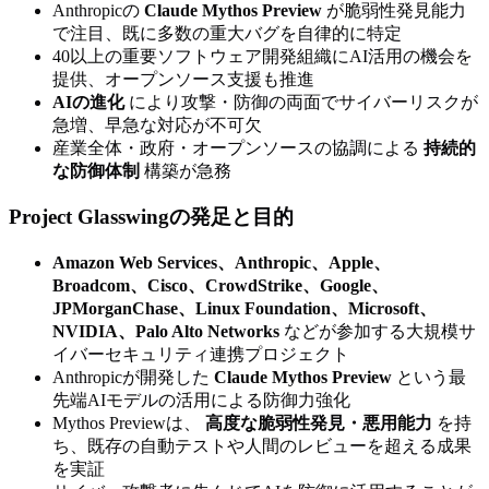
Anthropicの
Claude Mythos Preview
が脆弱性発見能力
で注目、既に多数の重大バグを自律的に特定
40以上の重要ソフトウェア開発組織にAI活用の機会を
提供、オープンソース支援も推進
AIの進化
により攻撃・防御の両面でサイバーリスクが
急増、早急な対応が不可欠
産業全体・政府・オープンソースの協調による
持続的
な防御体制
構築が急務
Project Glasswingの発足と目的
Amazon Web Services、Anthropic、Apple、
Broadcom、Cisco、CrowdStrike、Google、
JPMorganChase、Linux Foundation、Microsoft、
NVIDIA、Palo Alto Networks
などが参加する大規模サ
イバーセキュリティ連携プロジェクト
Anthropicが開発した
Claude Mythos Preview
という最
先端AIモデルの活用による防御力強化
Mythos Previewは、
高度な脆弱性発見・悪用能力
を持
ち、既存の自動テストや人間のレビューを超える成果
を実証