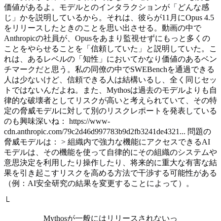
価値があるよ。モデルとのインタラクションが「どんな感
じ」かを説明しているから。それは、彼らが11月にOpus 4.5
をリリースしたときのことを思い出させる。動画の中で
Anthropicの社員が、Opusをあまり監視せずにもっと多くの
ことをやらせることを「信頼していた」と説明していた。こ
れは、あるレベルの「知性」においてかなり価値のあるベン
チマークだと思う。私の同僚の中でSWEBenchを通過できる
人は少ないけど、信頼できる人は結構いるし、全く同じセッ
トではないんだよね。また、Mythosは過去のモデルよりも自
律的な破壊者としてリスクが高いと考えられていて、その特
定の脅威モデルに対して別のリスクレポートを発表している
のも興味深いね： https://www-
cdn.anthropic.com/79c2d46d997783b9d2fb3241de4321... 問題の
脅威モデルは： > 組織内で強力な機能にアクセスできるAI
モデルは、その機能を使って自律的にその組織のシステムや
意思決定を利用したり操作したり、将来的に重大な有害な結
果を引き起こすリスクを高める方法で干渉する可能性がある
（例：AI安全研究の結果を変更することによって）。
└
Mythosが一般にはリリースされないっ