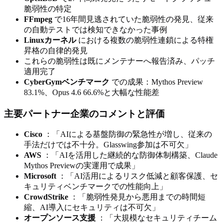
脆弱性の特定
FFmpeg
で16年間見逃されていた脆弱性の発見、従来
の自動テストでは検知できなかった事例
Linuxカーネル
における複数の脆弱性連鎖による特権
昇格の自律的発見
これらの脆弱性は既にメンテナーへ報告済み、パッチ
適用完了
CyberGymベンチマーク
での成果：Mythos Preview
83.1%、Opus 4.6 66.6%と大幅な性能差
主要パートナー企業のコメントと評価
Cisco
：「AIによる基盤防御の緊急性が増し、従来の
手法だけでは不十分。Glasswing参加は不可欠」
AWS
：「AIを活用した継続的な防御体制構築、Claude
Mythos Previewの実運用で成果」
Microsoft
：「AI活用によるリスク低減と顧客保護、セ
キュリティベンチマークでの性能向上」
CrowdStrike
：「脆弱性発見から悪用までの時間短
縮、AI導入にセキュリティは不可欠」
オープンソース支援
：「大規模なセキュリティチーム