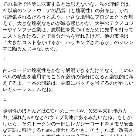
ての場所で均等に収束するとは思えないな。私の理解では、
AI以前のソフトウェアの品質（と脆弱性）の分布は、かな
り誇張されるだろうと思う。小さな脆弱なプロジェクトが増
えて、大きな脆弱なものが減る感じかな。大手のテクノロジ
ーやインフラ企業は、脆弱性を見つけるために先手を打って
コストをかけることで自分たちを守れるけど、他の市場は
「大きなコストをかけるか、ハッキングされるか」のジレン
マに陥るんじゃないかな。
└
古いコードの脆弱性をかなり解消できるだけでなく、このレ
ベルの精査を適用することが必須の部分になると楽観的に考
えてるよ。一番の問題は、実際にパッチを当てるのが難しい
レガシーシステムだね。
└
脆弱性のほとんどはC/C++のコードや、XSSや未処理の入
力、漏れたAPIなどのウェブ関連にあるみたいだね。もしか
したら、そのトークンの一部はレガシーコードをメモリ安全
な言語に移行するために使われるかも。そうすれば、改善さ