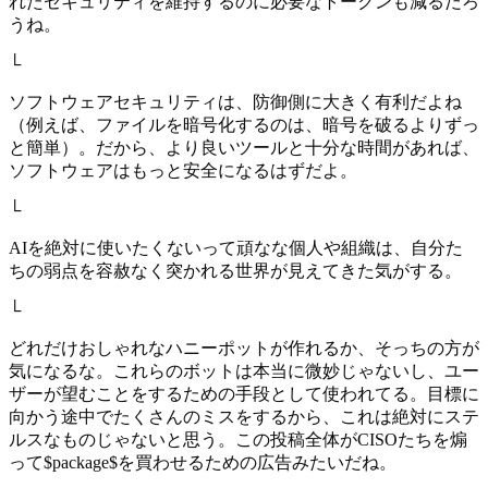
れたセキュリティを維持するのに必要なトークンも減るだろ
うね。
└
ソフトウェアセキュリティは、防御側に大きく有利だよね
（例えば、ファイルを暗号化するのは、暗号を破るよりずっ
と簡単）。だから、より良いツールと十分な時間があれば、
ソフトウェアはもっと安全になるはずだよ。
└
AIを絶対に使いたくないって頑なな個人や組織は、自分た
ちの弱点を容赦なく突かれる世界が見えてきた気がする。
└
どれだけおしゃれなハニーポットが作れるか、そっちの方が
気になるな。これらのボットは本当に微妙じゃないし、ユー
ザーが望むことをするための手段として使われてる。目標に
向かう途中でたくさんのミスをするから、これは絶対にステ
ルスなものじゃないと思う。この投稿全体がCISOたちを煽
って$package$を買わせるための広告みたいだね。