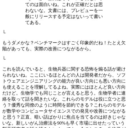
てのは面白いね。これが正確だとは思
わないな。文書には、プレビューを一
般にリリースする予定はないって書い
てある。
└
もうダメかな？ベンチマークはすごく印象的だね！たとえ欠
陥があっても、実際の改善につながるから。
└
これを読んでいると、生物兵器に関する恐怖を煽る話が避け
られないね。ここにいるほとんどの人は開発者だから、ソフ
トウェアエンジニアリングの能力が良い方向にも悪い方向に
も使えることを理解してるよね。実際にはほとんど良い方向
だけど。生物学でも同じことが言えると思う。生物学者に連
絡を取って話を聞きたいな。これらのモデルは役に立つと思
う？優秀な同僚のように時間を節約できる？これらのモデル
が数学やコンピュータサイエンスでの発見や改善につながる
と思う？正直、暗い話ばかりに焦点を当てるのは好きじゃな
いな。新しいがん治療法を90%も早く市場に出せたっていう