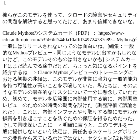
└
彼らがこのモデルを使って、クロードの障害やセキュリティ
の問題を解決すると思ってたけど、あまり信頼できないな。
Claude Mythosのシステムカード（PDF）： https://www-
cdn.anthropic.com/53566bf5440a10affd749724787c89... Mythosが
一般にはリリースされないってのは面白いね。[編集：一般
的なMythosプレビュー - 同じようなモデルは出すかもしれな
いけど、このモデルそのものは出さないかも] システムカー
ドはまだ読んでる途中だけど、ちょっと気になるポイントを
紹介するね： > Claude Mythosプレビューのトレーニングに
おける初期の兆候は、このモデルが非常に強力な一般的能力
を持つ可能性が高いことを示唆していた。私たちは、そのよ
うなモデルの潜在的なリスクについて十分に懸念していたた
め、初めて、モデルを広範囲に内部使用する前に、内部調整
レビューのための24時間の期間を設けた（調整評価で議論さ
れた）。これは、内部インフラとやり取りする際にモデルが
損害を引き起こすことを防ぐための保証を得るためだった。
そして興味深いことに： > 明確に言うと、このモデルを一
般に提供しないという決定は、責任あるスケーリングポリシ
ーの要件から来ているわけではない。セクション7.2も読む