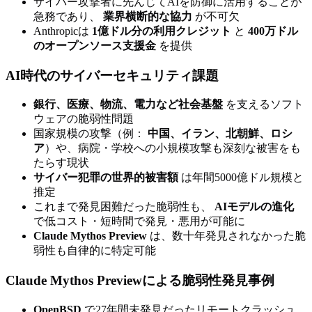
サイバー攻撃者に先んじてAIを防御に活用することが
急務であり、
業界横断的な協力
が不可欠
Anthropicは
1億ドル分の利用クレジット
と
400万ドル
のオープンソース支援金
を提供
AI時代のサイバーセキュリティ課題
銀行、医療、物流、電力など社会基盤
を支えるソフト
ウェアの脆弱性問題
国家規模の攻撃（例：
中国、イラン、北朝鮮、ロシ
ア
）や、病院・学校への小規模攻撃も深刻な被害をも
たらす現状
サイバー犯罪の世界的被害額
は年間5000億ドル規模と
推定
これまで発見困難だった脆弱性も、
AIモデルの進化
で低コスト・短時間で発見・悪用が可能に
Claude Mythos Preview
は、数十年発見されなかった脆
弱性も自律的に特定可能
Claude Mythos Previewによる脆弱性発見事例
OpenBSD
で27年間未発見だったリモートクラッシュ