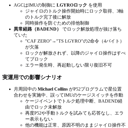
AGCはIMUの制御に
LGYROロック
を使用
ジャイロのトルク操作開始時にロック取得、3軸
のトルク完了後に解放
同時操作を防ぐための排他制御
異常経路（BADEND）
でロック解放処理が抜け落ち
ていた
"CAF ZERO"→"TS LGYRO"の2命令（4バイト）
が欠落
ロックが解放されず、以降のジャイロ操作はすべ
てブロック
エラー発生時、再起動しない限り復旧不可
実運用での影響シナリオ
月周回中の
Michael Collins
がP52プログラムで星位置
合わせを実施中、誤ってIMUのケージスイッチを作動
ケージイベントでトルク処理中断、BADEND経
由でロック未解放
再度P52や手動トルクを試みても応答なし、エラ
ー表示もない
他の機能は正常、原因不明のままジャイロ操作不