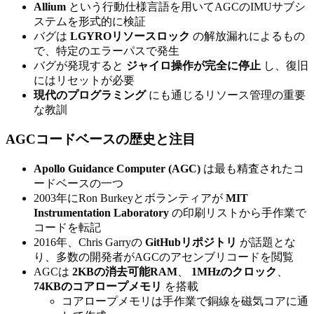
Allium
という行動仕様言語を用いてAGCのIMUサブシ
ステムを形式的に検証
バグは
LGYROリソースロック
の解放漏れによるもの
で、特定のエラーパスで発生
バグが発現すると
ジャイロ操作が完全に停止
し、復旧
にはリセットが必要
現代のプログラミング
にも通じるリソース管理の重要
な教訓
AGCコードベースの歴史と注目
Apollo Guidance Computer (AGC)
は最も精査されたコ
ードベースの一つ
2003年にRon Burkeyとボランティアが
MIT
Instrumentation Laboratory
の印刷リストから手作業で
コードを転記
2016年、Chris Garryの
GitHubリポジトリ
が話題とな
り、多数の開発者がAGCのアセンブリコードを閲覧
AGCは
2KBの消去可能RAM
、
1MHzのクロック
、
74KBのコアロープメモリ
を搭載
コアロープメモリは手作業で銅線を磁気コアに通