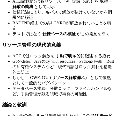
Allium仕様では各リソース（例: gyros_busy）を
取得・
解放の義務
として明示
仕様記述により、各パスで解放が抜けていないかを網
羅的に検証
BADEND経由でのみLGYROが解放されないことを特
定
テストではなく
仕様ベースの検証
がこの発見を導く
リソース管理の現代的意義
AGCではロック解放を
手動で明示的に記述
する必要
Goのdefer、Javaのtry-with-resources、Pythonのwith、Rust
の所有権システムなど、現代言語はロック漏れを構造
的に防止
しかし、
CWE-772（リソース解放漏れ）
として依然
として一般的なバグパターン
データベース接続、分散ロック、ファイルハンドルな
ど、手動管理が残る領域で再発の可能性
結論と教訓
Apolloの全クルーは無事帰還したが、この
IMUモード