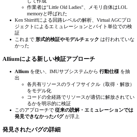
して作成
作業者は"Little Old Ladies"、メモリ自体はLOL
memoryと呼ばれた
Ken Shirriffによる回路レベルの解析、Virtual AGCプロ
ジェクトによるエミュレーションとバイト単位での検
証
これまで
形式的検証やモデルチェック
は行われていな
かった
Alliumによる新しい検証アプローチ
Allium
を使い、IMUサブシステムから
行動仕様
を抽
出
各共有リソースのライフサイクル（取得・解放）
をモデル化
コードの全経路でリソースが適切に解放されてい
るかを明示的に検証
このアプローチで
従来の読解・エミュレーションでは
発見できなかったバグ
が浮上
発見されたバグの詳細