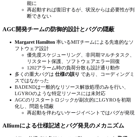
能に
再起動すれば復旧するが、状況からは必要性が判
断できない
AGC開発チームの防御的設計とバグの隠蔽
Margaret Hamilton
率いるMITチームによる先進的なソ
フトウェア設計
優先度スケジューリング、非同期マルチタスク、
リスタート保護、ソフトウェアエラー回復
1202アラーム時の負荷分散も設計通り動作
多くの重大バグは
仕様の誤り
であり、コーディングミ
スではなかった
BADENDは一般的なリソース解放処理のみを行い、
LGYROのような特定リソースには未対応
AGCのリスタートロジックが副次的にLGYROを初期
化し、問題を隠蔽
再起動を伴わないケージイベントではバグが発現
Alliumによる仕様記述とバグ発見のメカニズム