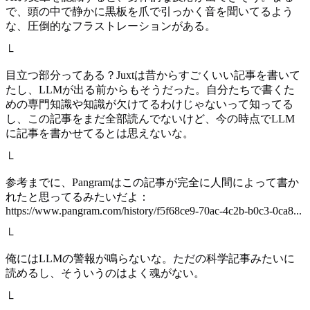
で、頭の中で静かに黒板を爪で引っかく音を聞いてるよう
な、圧倒的なフラストレーションがある。
└
目立つ部分ってある？Juxtは昔からすごくいい記事を書いて
たし、LLMが出る前からもそうだった。自分たちで書くた
めの専門知識や知識が欠けてるわけじゃないって知ってる
し、この記事をまだ全部読んでないけど、今の時点でLLM
に記事を書かせてるとは思えないな。
└
参考までに、Pangramはこの記事が完全に人間によって書か
れたと思ってるみたいだよ：
https://www.pangram.com/history/f5f68ce9-70ac-4c2b-b0c3-0ca8...
└
俺にはLLMの警報が鳴らないな。ただの科学記事みたいに
読めるし、そういうのはよく魂がない。
└