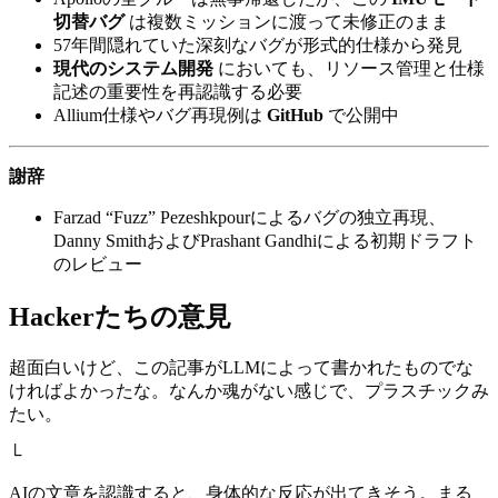
切替バグ
は複数ミッションに渡って未修正のまま
57年間隠れていた深刻なバグが形式的仕様から発見
現代のシステム開発
においても、リソース管理と仕様
記述の重要性を再認識する必要
Allium仕様やバグ再現例は
GitHub
で公開中
謝辞
Farzad “Fuzz” Pezeshkpourによるバグの独立再現、
Danny SmithおよびPrashant Gandhiによる初期ドラフト
のレビュー
Hackerたちの意見
超面白いけど、この記事がLLMによって書かれたものでな
ければよかったな。なんか魂がない感じで、プラスチックみ
たい。
└
AIの文章を認識すると、身体的な反応が出てきそう。まる