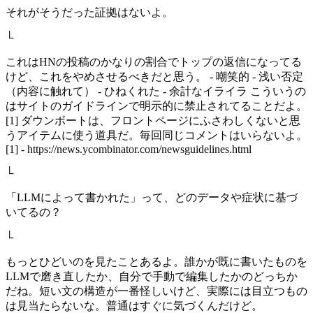
それがそうだった証拠はないよ。
└
これはHNの投稿のかなりの割合でトップの返信になってる
けど、これをやめさせるべきだと思う。 - 嘲笑的 - 浅い否定
（内容に触れて） - ひねくれた - 余計なイライラ こういうの
はサイトのガイドラインで明示的に禁止されてることだよ。
[1] ダウンボートは、フロントページにふさわしくないと思
うアイテムに使う道具だ。毎回同じコメントはいらないよ。
[1] - https://news.ycombinator.com/newsguidelines.html
└
「LLMによって書かれた」って、どのデータや症状に基づ
いてるの？
└
もっとひどいのを見たことあるよ。誰かが既に書いたものを
LLMで磨き直したか、自分で手動で編集したかのどっちか
だね。短い文の構造が一番怪しいけど、実際には目立つもの
は見当たらないな。普通はすぐに気づくんだけど。