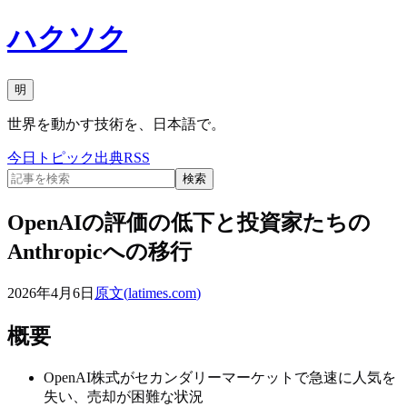
ハクソク
明
世界を動かす技術を、日本語で。
今日
トピック
出典
RSS
検索
OpenAIの評価の低下と投資家たちの
Anthropicへの移行
2026年4月6日
原文(
latimes.com
)
概要
OpenAI株式がセカンダリーマーケットで急速に人気を
失い、売却が困難な状況