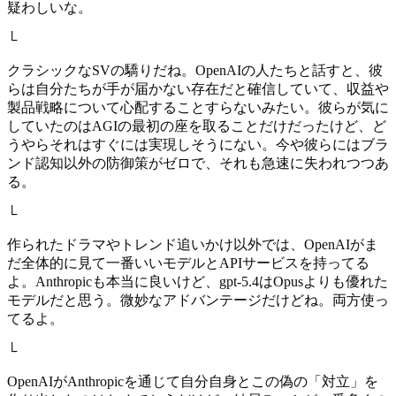
疑わしいな。
└
クラシックなSVの驕りだね。OpenAIの人たちと話すと、彼
らは自分たちが手が届かない存在だと確信していて、収益や
製品戦略について心配することすらないみたい。彼らが気に
していたのはAGIの最初の座を取ることだけだったけど、ど
うやらそれはすぐには実現しそうにない。今や彼らにはブラ
ンド認知以外の防御策がゼロで、それも急速に失われつつあ
る。
└
作られたドラマやトレンド追いかけ以外では、OpenAIがま
だ全体的に見て一番いいモデルとAPIサービスを持ってる
よ。Anthropicも本当に良いけど、gpt-5.4はOpusよりも優れた
モデルだと思う。微妙なアドバンテージだけどね。両方使っ
てるよ。
└
OpenAIがAnthropicを通じて自分自身とこの偽の「対立」を