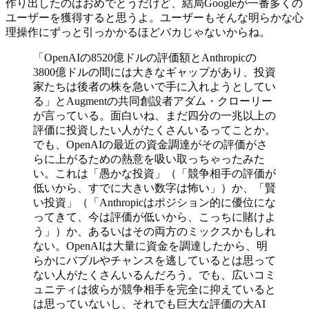
作り出したのはおめでとうだけど、結局Googleが一番多くの
ユーザーを獲得すると思うよ。ユーザーもそんな明らかな心
理操作にずっと引っかかるほどバカじゃないからね。
「OpenAIの8520億ドルの評価額とAnthropicの
3800億ドルの間には大きなギャップがあり、投資
家たちは後者の株を急いで手に入れようとしてい
る」とAugmentの共同創設者アダム・クローリー
が言っている。面白いね、まだ四分の一兆以上の
評価に投資したい人がたくさんいるってことか。
でも、OpenAIの最近の資金調達がその評価がさ
らに上がるための熱意を吸い取っちゃったみた
い。これは「愚かな投資」（「競争相手の評価が
低いから、すでに大きい数字は怖い」）か、「賢
い投資」（「Anthropicはポジション的に優位にな
ってきて、今は評価が低いから、こっちに賭けよ
う」）か、あるいはその両方のミックスかもしれ
ない。OpenAIは大量に資金を調達したから、明
らかにバブルやチャンスを逃しているとは思って
ない人がたくさんいるんだろう。でも、広いコミ
ュニティは彼らが競争相手を完全に抑えていると
は思っていないし、それでも巨大な評価の大AI