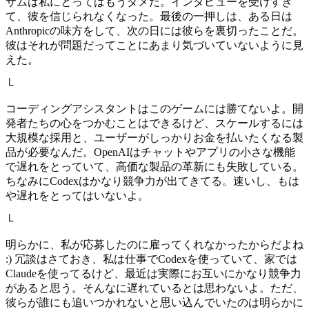
サムは私にとってはもうダメだ。インタビューを受けすぎ
て、彼を信じられなくなった。最後の一押しは、ある日は
Anthropicの味方をして、次の日には彼らを裏切ったことだ。
彼はそれが問題だってことにあまり気づいていないように見
えた。
└
コーディングアシスタントはこのゲームには勝てないよ。開
発者たちの心をつかむことはできるけど、スケールするには
大規模な採用と、ユーザーがしっかりお金を払いたくなる製
品が必要なんだ。OpenAIはチャットやアプリの小さな機能
で遅れをとっていて、高価な製品の革新にも失敗している。
ちなみにCodexはかなり競争力が出てきてる。速いし、もは
や遅れをとってはいないよ。
└
明らかに、私が応募したのに雇ってくれなかったからだよね
:) 冗談はさておき、私は仕事でCodexを使っていて、家では
Claudeを使ってるけど、最近は実際にお互いにかなり競争力
があると思う。そんなに遅れているとは思わないよ。ただ、
彼らが誰にも追いつかれないと思い込んでいたのは明らかに