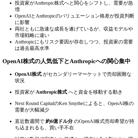
投資家がAnthropic株式へと関心をシフトし、需要が急
増
OpenAIとAnthropicのバリュエーション格差が投資判断
に影響
両社ともに急速な成長を遂げているが、収益モデルや
市場戦略に違い
Anthropicにもリスク要因が存在しつつ、投資家の需要
は過去最高水準
OpenAI株式の人気低下とAnthropicへの関心集中
OpenAI株式
がセカンダリーマーケットで売却困難な
状況
投資家が
Anthropic株式
へと資金を移動する動き
Next Round CapitalのKen Smytheによると、OpenAI株の
需要が大幅減少
直近数週間で
約6億ドル分
のOpenAI株式売却希望が持
ち込まれるも、買い手不在