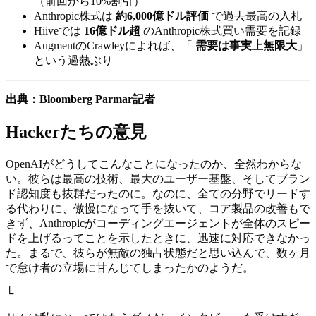
（前回から10%割引）
Anthropic株式は
約6,000億ドル評価
で過去最高の入札
Hiiveでは
16億ドル超
のAnthropic株式買い需要を記録
AugmentのCrawleyによれば、「
需要は事実上無限大
」
という過熱ぶり
出典：Bloomberg Parmar記者
Hackerたちの意見
OpenAIがどうしてこんなことになったのか、全然わからな
い。彼らは最高の技術、最大のユーザー基盤、そしてブラン
ド認知度も抜群だったのに。なのに、全ての分野でリードす
る代わりに、傲慢になって手を抜いて、コア製品の改善もで
きず、Anthropicがコーディングエージェントが全体のスピー
ドを上げるってことを示したときに、迅速に対応できなかっ
た。まるで、彼らが無敵の独占状態だと思い込んで、数ヶ月
で怠け者の立場に甘んじてしまったかのようだ。
└