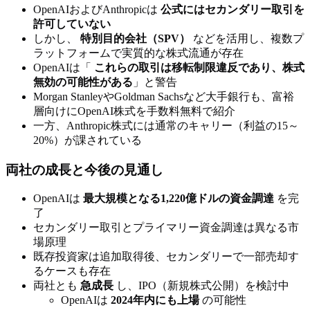
OpenAIおよびAnthropicは
公式にはセカンダリー取引を
許可していない
しかし、
特別目的会社（SPV）
などを活用し、複数プ
ラットフォームで実質的な株式流通が存在
OpenAIは「
これらの取引は移転制限違反であり、株式
無効の可能性がある
」と警告
Morgan StanleyやGoldman Sachsなど大手銀行も、富裕
層向けにOpenAI株式を手数料無料で紹介
一方、Anthropic株式には通常のキャリー（利益の15～
20%）が課されている
両社の成長と今後の見通し
OpenAIは
最大規模となる1,220億ドルの資金調達
を完
了
セカンダリー取引とプライマリー資金調達は異なる市
場原理
既存投資家は追加取得後、セカンダリーで一部売却す
るケースも存在
両社とも
急成長
し、IPO（新規株式公開）を検討中
OpenAIは
2024年内にも上場
の可能性