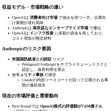
収益モデル・市場戦略の違い
OpenAIは
消費者向け市場
で強みを持つ一方、企業向
け展開が遅れ気味
Anthropicは
高収益なエンタープライズ市場
で優位
OpenAIは
インフラ投資
に多額の資金を投じており、
コスト増加が懸念材料
Anthropicのリスク要因
米国国防総省との訴訟
リスク
PentagonがAnthropicをサプライチェーンリスクと
認定し、政府利用を禁止
セキュリティ事故
の発生
Claudeの内部ソースコードが誤って公開される事
態が連続発生
現在の市場評価と需要動向
Next Roundでは
OpenAI株式の評価額が7,650億ドル