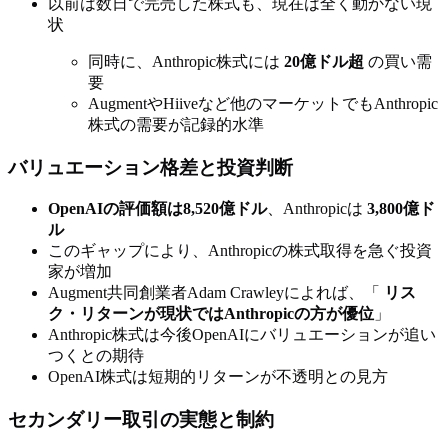
以前は数日で完売した株式も、現在は全く動かない現
状
同時に、Anthropic株式には
20億ドル超
の買い需
要
AugmentやHiiveなど他のマーケットでもAnthropic
株式の需要が記録的水準
バリュエーション格差と投資判断
OpenAIの評価額は8,520億ドル
、Anthropicは
3,800億ド
ル
このギャップにより、Anthropicの株式取得を急ぐ投資
家が増加
Augment共同創業者Adam Crawleyによれば、「
リス
ク・リターンが現状ではAnthropicの方が優位
」
Anthropic株式は今後OpenAIにバリュエーションが追い
つくとの期待
OpenAI株式は短期的リターンが不透明との見方
セカンダリー取引の実態と制約