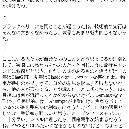
が弾けるね。
└
ブラックベリーにも同じことが起こったね。技術的な先行は
そんなに大きくなかったし、製品もあまり魅力的じゃなかっ
た。
└
ここにいる人たちが自分たちのことをどう思ってるかは別と
して、実際には私たちも他の人たちと同じように流行やトレ
ンドに敏感だと思う。ただ、興味のあるものが違うだけ。去
年はChatGPT、今年はClaudeが新しいホットな存在だね。物
事が進むのが早すぎて、自分の意見を形成する暇もないか
ら、他の人が言ってることや読んだことに頼っちゃう。12ヶ
月後には何が流行ってるか分からないけど… Geminiかな？
¯_(ツ)_/¯ 長期的には、Anthropicが企業向けに焦点を当てて
いるのが最も明らかに利益が出そうだけど、LLMの適用と
しては一番防御が難しいと思う。オープンソースモデルが
「十分良い」レベルに達したら、価格競争が始まるだろう
ね。AWSとGCPみたいになるかもしれないけど、ちょっと