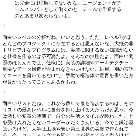
は完全には理解してないかな。エージェントがチ
ームメンバーとして働くのと、チームで作業する
のとあまり変わらないよ。
└
面白いレベルの分解だね。いいと思う。ただ、レベル7がほ
とんどのプロジェクトに存在するとは思えないな。大抵の非
トリビアルなプログラムには、実装に関する深い知識がない
と仕様を作るのは
不可能
だよ。そんなの無理だよ。面白い問
題のほとんどでは、仕様には実装の詳細やアーキテクチャ、
重要なデータ構造が含まれなきゃいけない。結局、別の言語
でコードを書いてるだけで、手動で構造体の宣言を書いた方
が良かったってこともあるかもね。
└
面白いリストだね。これから数年で最も進歩するのは、その
リストの最高レベルに自分を押し上げる人たちだと思う。今
は激しい変革の時期で、自分の生活スタイルが終わったこと
を受け入れたくないコーダーがたくさんいる。今でも鍛冶屋
はいるけど、大半は工場や安い第三世界の労働で作られて
る。今、コーディングでも同じことが起きてると思うけど、