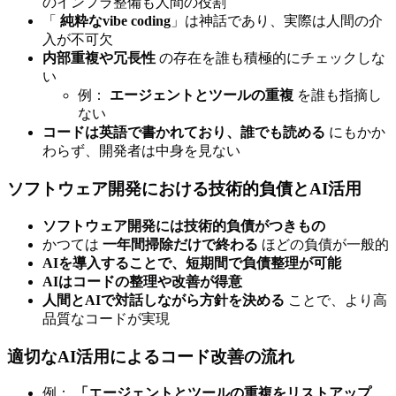
のインフラ整備も人間の役割
「
純粋なvibe coding
」は神話であり、実際は人間の介
入が不可欠
内部重複や冗長性
の存在を誰も積極的にチェックしな
い
例：
エージェントとツールの重複
を誰も指摘し
ない
コードは英語で書かれており、誰でも読める
にもかか
わらず、開発者は中身を見ない
ソフトウェア開発における技術的負債とAI活用
ソフトウェア開発には技術的負債がつきもの
かつては
一年間掃除だけで終わる
ほどの負債が一般的
AIを導入することで、短期間で負債整理が可能
AIはコードの整理や改善が得意
人間とAIで対話しながら方針を決める
ことで、より高
品質なコードが実現
適切なAI活用によるコード改善の流れ
例：
「エージェントとツールの重複をリストアップ