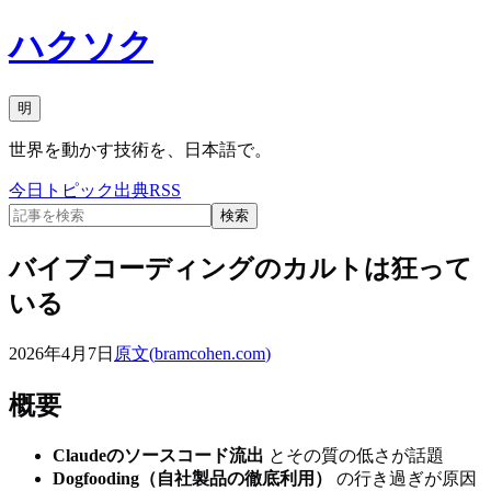
ハクソク
明
世界を動かす技術を、日本語で。
今日
トピック
出典
RSS
検索
バイブコーディングのカルトは狂って
いる
2026年4月7日
原文(
bramcohen.com
)
概要
Claudeのソースコード流出
とその質の低さが話題
Dogfooding（自社製品の徹底利用）
の行き過ぎが原因