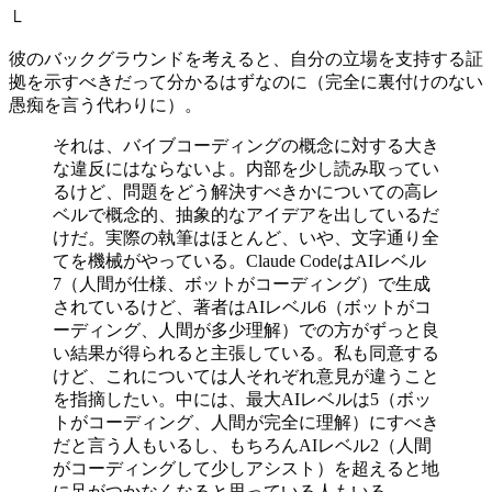
└
彼のバックグラウンドを考えると、自分の立場を支持する証
拠を示すべきだって分かるはずなのに（完全に裏付けのない
愚痴を言う代わりに）。
それは、バイブコーディングの概念に対する大き
な違反にはならないよ。内部を少し読み取ってい
るけど、問題をどう解決すべきかについての高レ
ベルで概念的、抽象的なアイデアを出しているだ
けだ。実際の執筆はほとんど、いや、文字通り全
てを機械がやっている。Claude CodeはAIレベル
7（人間が仕様、ボットがコーディング）で生成
されているけど、著者はAIレベル6（ボットがコ
ーディング、人間が多少理解）での方がずっと良
い結果が得られると主張している。私も同意する
けど、これについては人それぞれ意見が違うこと
を指摘したい。中には、最大AIレベルは5（ボッ
トがコーディング、人間が完全に理解）にすべき
だと言う人もいるし、もちろんAIレベル2（人間
がコーディングして少しアシスト）を超えると地
に足がつかなくなると思っている人もいる。