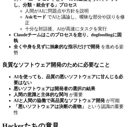
し、分類・統合する」プロセス
人間がAIに問題点や方針を説明
Askモード
でAIと議論し、曖昧な部分や誤りを修
正
十分な対話後、AIが高速にタスクを実行
Claudeチームはこのプロセスを怠り、dogfoodingに固
執
全く中身を見ずに抽象的な指示だけで開発
を進める姿
勢
良質なソフトウェア開発のために必要なこと
AIを使っても、品質の悪いソフトウェアに甘んじる必
要はない
悪いソフトウェアは開発者の選択の結果
人間の意識と主体的な関与
が重要
AIと人間の協働で高品質なソフトウェア開発
が可能
「悪いソフトウェアは決断の産物」
という認識の重要
性
Hackerたちの意見