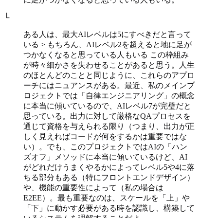
└
ある人は、最大AIレベルは5にすべきだと言って
いる > もちろん、AIレベル2を超えると地に足が
つかなくなると思っている人もいる この枠組み
が時々細かさを失わせることがあると思う。人生
のほとんどのことと同じように、これらのアプロ
ーチにはニュアンスがある。最近、私のメインプ
ロジェクトでは「自律エンジニアリング」の概念
に本当に傾いているので、AIレベル7が完璧だと
思っている。出力に対して厳格なQAプロセスを
通じて資格を与えられる限り（つまり、出力が正
しく見えればコードが何をするかは重要ではな
い）。でも、このプロジェクトではAIの「ハン
ズオフ」メソッドに本当に傾いているけど、AI
がどれだけうまくやるかによってレベル5や4に落
ちる部分もある（特にフロントエンドデザイン）
や、機能の重要性によって（私の場合は
E2EE）。最も重要なのは、スケールを「上」や
「下」に動かす必要がある時を認識し、構築して