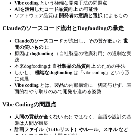
Vibe coding
という極端な開発手法の問題点
AIを活用したコード品質向上
の可能性
ソフトウェア品質は
開発者の意識と選択
によるもの
Claudeのソースコード流出とDogfoodingの暴走
Claudeのソースコード
が流出し、その質が低いと
世
間の笑いもの
に
原因は
dogfooding
（自社製品の徹底利用）の過剰な実
践
本来dogfoodingは
自社製品の品質向上
のための手法
しかし、
極端なdogfooding
は「vibe coding」という形
に発展
Vibe coding
とは、製品の内部構造に一切関与せず、表
面的なやり取りのみで開発を進める姿勢
Vibe Codingの問題点
人間の貢献が全くない
わけではなく、言語や設計の基
盤は人間が構築
計画ファイル（ToDoリスト）やルール、スキル
など