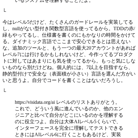
いるシステムを理解することだよ。
└
今はレベル5だけど、たくさんのガードレールを実装してる
し、nullがない型付き関数型言語を使ってるから。TDDの赤/
緑もやってるし、仕様書を書くのにもかなりの時間をかけて
る。ダイナミック言語でここまで安心できるとは思えない
な。追加のツールと、もう一つの最大20アカウントがあれば
レベル7には行けるかもしれないけど、今作ってるプロダク
トに対してはあまりにも気を使ってるから。もっと気にしな
いものなら別だけどね。個人的には、7以上を目指すなら、
静的型付けで安全な（表面積が小さい）言語を選んだ方がい
いと思うよ。自分でコードを書くことはないだろうし。
└
https://visidata.org/ai レベルのリストありがとう。
これで、どういう風に進んでいるのか、他のエン
ジニアと比べて自分がどこにいるのかを理解する
のに役立つよ。自分は大体AIレベル5くらいで、
インターフェースを完全に理解してテストできる
ときにはAIレベル6に行くこともあるけど、実装