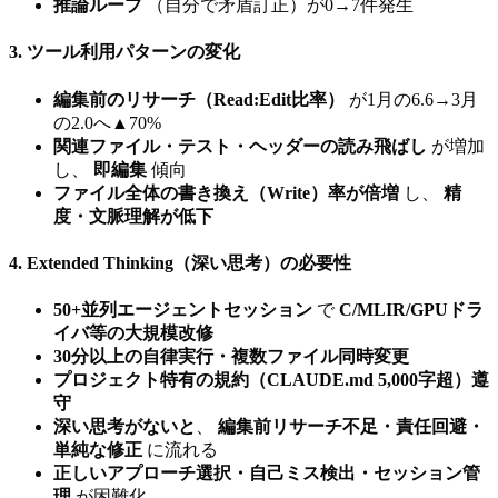
推論ループ
（自分で矛盾訂正）が0→7件発生
3. ツール利用パターンの変化
編集前のリサーチ（Read:Edit比率）
が1月の6.6→3月
の2.0へ▲70%
関連ファイル・テスト・ヘッダーの読み飛ばし
が増加
し、
即編集
傾向
ファイル全体の書き換え（Write）率が倍増
し、
精
度・文脈理解が低下
4. Extended Thinking（深い思考）の必要性
50+並列エージェントセッション
で
C/MLIR/GPUドラ
イバ等の大規模改修
30分以上の自律実行・複数ファイル同時変更
プロジェクト特有の規約（CLAUDE.md 5,000字超）遵
守
深い思考がないと
、
編集前リサーチ不足・責任回避・
単純な修正
に流れる
正しいアプローチ選択・自己ミス検出・セッション管
理
が困難化