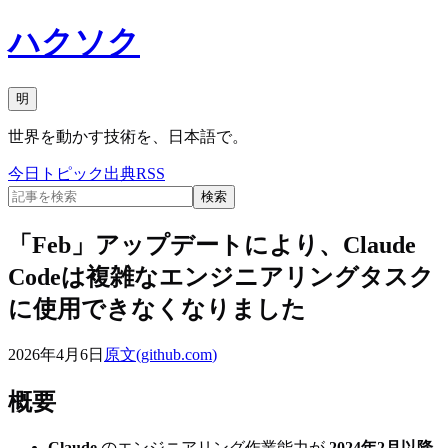
ハクソク
明
世界を動かす技術を、日本語で。
今日
トピック
出典
RSS
検索
「Feb」アップデートにより、Claude
Codeは複雑なエンジニアリングタスク
に使用できなくなりました
2026年4月6日
原文(
github.com
)
概要
Claude
のエンジニアリング作業能力が
2024年2月以降