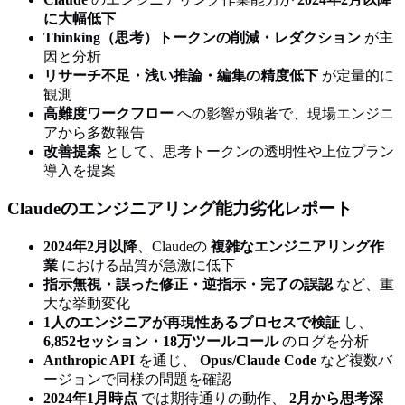
に大幅低下
Thinking（思考）トークンの削減・レダクション
が主
因と分析
リサーチ不足・浅い推論・編集の精度低下
が定量的に
観測
高難度ワークフロー
への影響が顕著で、現場エンジニ
アから多数報告
改善提案
として、思考トークンの透明性や上位プラン
導入を提案
Claudeのエンジニアリング能力劣化レポート
2024年2月以降
、Claudeの
複雑なエンジニアリング作
業
における品質が急激に低下
指示無視・誤った修正・逆指示・完了の誤認
など、重
大な挙動変化
1人のエンジニアが再現性あるプロセスで検証
し、
6,852セッション・18万ツールコール
のログを分析
Anthropic API
を通じ、
Opus/Claude Code
など複数バ
ージョンで同様の問題を確認
2024年1月時点
では期待通りの動作、
2月から思考深