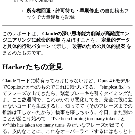
所有権回避・許可待ち・早期停止
の自動検出フ
ックで大量違反を記録
このレポートは、
Claudeの深い思考能力削減が高難度エン
ジニアリングに致命的影響
を及ぼすことを、
定量的データ
と具体的行動パターン
で示し、
改善のための具体的提案
を
まとめたものです。
Hackerたちの意見
Claudeコードに特有ってわけじゃないけど、Opus 4.6モデル
でCopilotとか他のものでこれに気づいてる。 "simplest fix"っ
てフレーズが出てきたら、緊急ブレーキを引くタイミングだ
よ。ここ数週間で、これがかなり悪化してる。完全に役に立
たないコードを生成するし、知ってて（そのフレーズまでの
推論は正しかったから）物事を壊しちゃう。今日、また別の
ことが起こり始めて、"I've been burning too many tokens"と
か"this has taken too many turns"みたいなフレーズが出てく
る。皮肉なことに、これをオーバーライドするにはもっとト