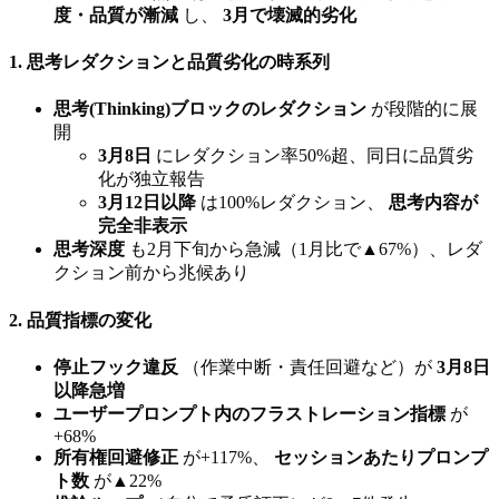
度・品質が漸減
し、
3月で壊滅的劣化
1. 思考レダクションと品質劣化の時系列
思考(Thinking)ブロックのレダクション
が段階的に展
開
3月8日
にレダクション率50%超、同日に品質劣
化が独立報告
3月12日以降
は100%レダクション、
思考内容が
完全非表示
思考深度
も2月下旬から急減（1月比で▲67%）、レダ
クション前から兆候あり
2. 品質指標の変化
停止フック違反
（作業中断・責任回避など）が
3月8日
以降急増
ユーザープロンプト内のフラストレーション指標
が
+68%
所有権回避修正
が+117%、
セッションあたりプロンプ
ト数
が▲22%