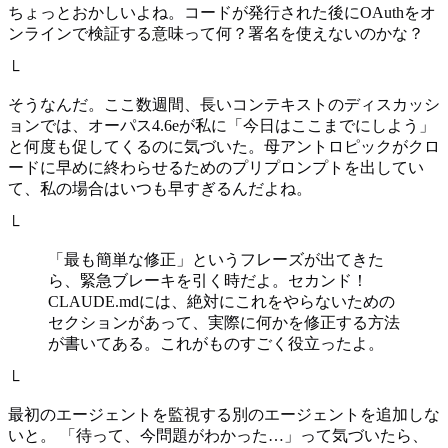
ちょっとおかしいよね。コードが発行された後にOAuthをオ
ンラインで検証する意味って何？署名を使えないのかな？
└
そうなんだ。ここ数週間、長いコンテキストのディスカッシ
ョンでは、オーパス4.6eが私に「今日はここまでにしよう」
と何度も促してくるのに気づいた。母アントロピックがクロ
ードに早めに終わらせるためのプリプロンプトを出してい
て、私の場合はいつも早すぎるんだよね。
└
「最も簡単な修正」というフレーズが出てきた
ら、緊急ブレーキを引く時だよ。セカンド！
CLAUDE.mdには、絶対にこれをやらないための
セクションがあって、実際に何かを修正する方法
が書いてある。これがものすごく役立ったよ。
└
最初のエージェントを監視する別のエージェントを追加しな
いと。 「待って、今問題がわかった…」って気づいたら、