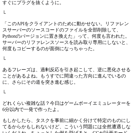
すぐにプラグを抜くように。
└
「このAPIをクライアントのために動かせない。リファレン
スサーバーのソースコードのファイルを全部削除して、
Pythonのバージョンに置き換えた」って、何度も言われた。
サーバーのリファレンスソースを読み取り専用にしないと、
何度もコピーするのが面倒になっちゃった。
└
あるフレーズは、過剰反応を引き起こして、逆に悪化させる
ことがあるよね。もうすでに間違った方向に進んでいるの
に、さらにその道を突き進む感じ。
└
どれくらい複雑な話？今日はゲームボーイエミュレーターを
6分以内で一発で作ったよ。
もしかしたら、タスクを事前に細かく分けて特定のものにし
てるからかもしれないけど、こういう問題には全然遭遇しな
いんだよね。ちょっとした例を挙げると、CCが計画モード