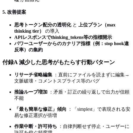
5. 改善提案
思考トークン配分の透明化
と
上位プラン（max
thinking tier）
の導入
APIレスポンスでthinking_tokens等の指標開示
パワーユーザーからのカナリア指標（例：stop hook違
反率）の集約
付録A 減少した思考がもたらす行動パターン
リサーチ省略編集
：直前にファイルを読まずに編集→
文脈破壊・コメントスプライス等のバグ
推論ループ増加
：矛盾・訂正の繰り返しで出力が信頼
不能
「最も簡単な修正」傾向
：「simplest」で表現される安
易な修正選択が倍増
作業中断・許可待ち
：自律判断せず停止・ユーザーに
許可を仰ぐ頻度増