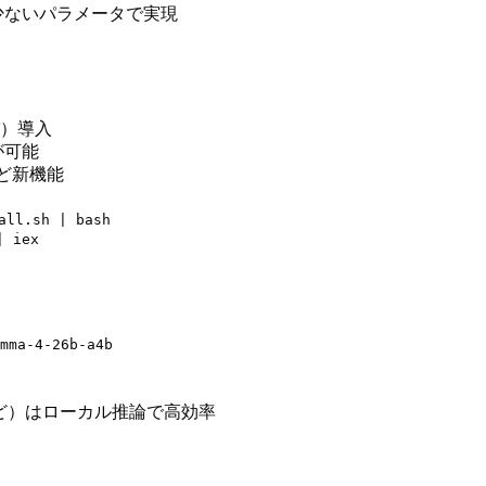
少ないパラメータで実現
）導入
が可能
ど新機能
all.sh | bash
| iex
mma-4-26b-a4b
Flashなど）はローカル推論で高効率