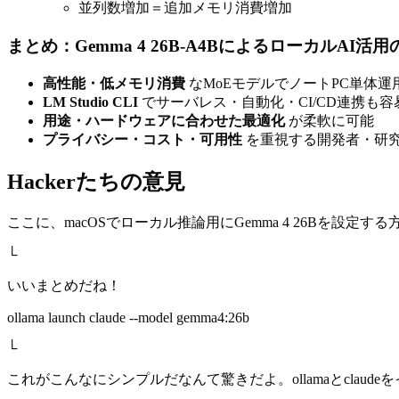
並列数増加＝追加メモリ消費増加
まとめ：Gemma 4 26B-A4BによるローカルAI活
高性能・低メモリ消費
なMoEモデルでノートPC単体運
LM Studio CLI
でサーバレス・自動化・CI/CD連携も容
用途・ハードウェアに合わせた最適化
が柔軟に可能
プライバシー・コスト・可用性
を重視する開発者・研
Hackerたちの意見
ここに、macOSでローカル推論用にGemma 4 26Bを設定する
└
いいまとめだね！
ollama launch claude --model gemma4:26b
└
これがこんなにシンプルだなんて驚きだよ。ollamaとclau