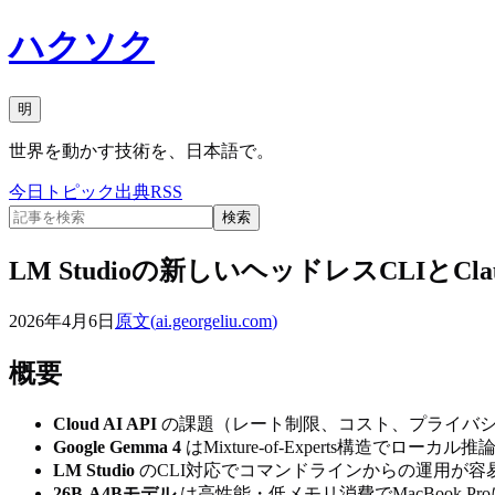
ハクソク
明
世界を動かす技術を、日本語で。
今日
トピック
出典
RSS
検索
LM Studioの新しいヘッドレスCLIとC
2026年4月6日
原文(
ai.georgeliu.com
)
概要
Cloud AI API
の課題（レート制限、コスト、プライバシ
Google Gemma 4
はMixture-of-Experts構造でローカル
LM Studio
のCLI対応でコマンドラインからの運用が容
26B-A4Bモデル
は高性能・低メモリ消費でMacBook Pr