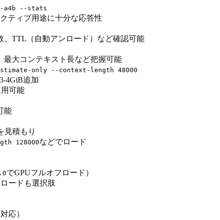
-a4b --stats
タラクティブ用途に十分な応答性
、TTL（自動アンロード）など確認可能
、最大コンテキスト長など把握可能
stimate-only --context-length 48000
-4GiB追加
も運用可能
可能
値を見積もり
などでロード
gth 128000
でGPUフルオフロード）
.0
フロードも選択肢
LI未対応）