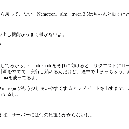
てこない。Nemotron、glm、qwen 3.5はちゃんと動くけ
び出し機能がうまく働かないよ。
？
を提供してるから、Claude Codeをそれに向けると、リクエストにロー
計画を立てて、実行し始めるんだけど、途中で止まっちゃう。続け
amaを使ってるよ。
ね。Anthropicがもう少し使いやすくするアップデートを出
ってるし。
えば、サーバーには何の負担もかからないし。