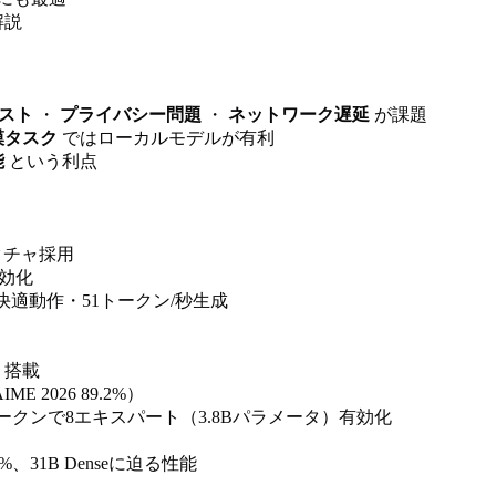
解説
スト
・
プライバシー問題
・
ネットワーク遅延
が課題
模タスク
ではローカルモデルが有利
能
という利点
クチャ採用
有効化
快適動作・51トークン/秒生成
搭載
E 2026 89.2%）
ークンで8エキスパート（3.8Bパラメータ）有効化
.3%、31B Denseに迫る性能