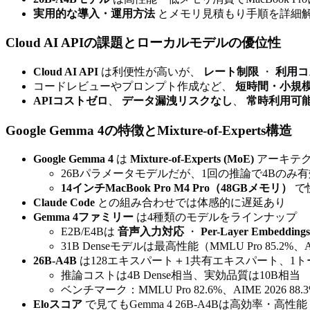
実用的な導入・運用方法
とメモリ見積もり手順を詳細
Cloud AI APIの課題とローカルモデルの優位性
Cloud AI API
は利便性が高いが、
レート制限
・
利用コ
コードレビューやプロンプト作成など、
短時間・小規
APIコストゼロ
、
データ漏洩リスクなし
、
常時利用可
Google Gemma 4の特徴とMixture-of-Experts構造
Google Gemma 4
は
Mixture-of-Experts (MoE)
アーキテ
26Bパラメータモデルだが、1回の推論で4Bのみ
14インチMacBook Pro M4 Pro（48GBメモリ）
で
Claude Code
との組み合わせでは体感的に遅延あり
Gemma 4ファミリー
は4種類のモデルをラインナップ
E2B/E4Bは
音声入力対応
・
Per-Layer Embeddings
31B Denseモデルは最高性能（MMLU Pro 85.2%、AIM
26B-A4B
は128エキスパート＋1共有エキスパート、1ト
推論コストは4B Dense相当、実効品質は10B相当
ベンチマーク：MMLU Pro 82.6%、AIME 2026 88
Eloスコア
で見てもGemma 4 26B-A4Bは高効率・高性能