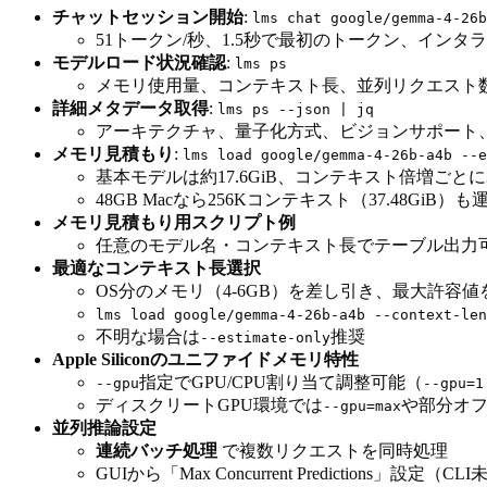
チャットセッション開始
:
lms chat google/gemma-4-26b
51トークン/秒、1.5秒で最初のトークン、イン
モデルロード状況確認
:
lms ps
メモリ使用量、コンテキスト長、並列リクエスト数
詳細メタデータ取得
:
lms ps --json | jq
アーキテクチャ、量子化方式、ビジョンサポート
メモリ見積もり
:
lms load google/gemma-4-26b-a4b --e
基本モデルは約17.6GiB、コンテキスト倍増ごとに3
48GB Macなら256Kコンテキスト（37.48GiB）
メモリ見積もり用スクリプト例
任意のモデル名・コンテキスト長でテーブル出力
最適なコンテキスト長選択
OS分のメモリ（4-6GB）を差し引き、最大許容
lms load google/gemma-4-26b-a4b --context-len
不明な場合は
推奨
--estimate-only
Apple Siliconのユニファイドメモリ特性
指定でGPU/CPU割り当て調整可能（
--gpu
--gpu=1
ディスクリートGPU環境では
や部分オ
--gpu=max
並列推論設定
連続バッチ処理
で複数リクエストを同時処理
GUIから「Max Concurrent Predictions」設定（C