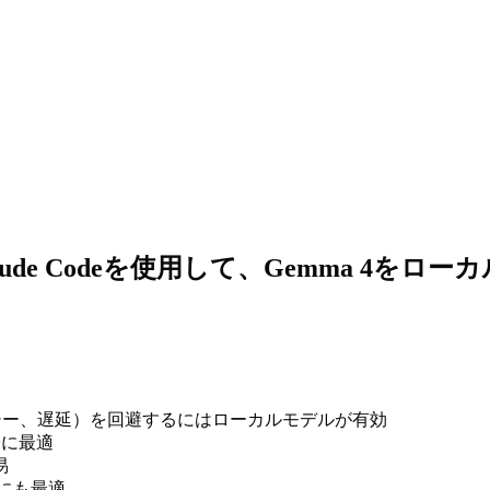
laude Codeを使用して、Gemma 4をロ
ー、遅延）を回避するにはローカルモデルが有効
推論に最適
易
oにも最適