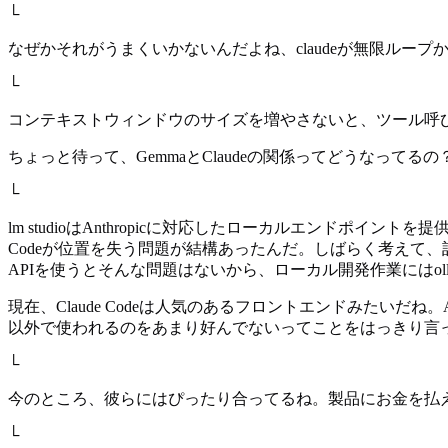
└
なぜかそれがうまくいかないんだよね、claudeが無限ループから戻っ
└
コンテキストウィンドウのサイズを増やさないと、ツール呼
ちょっと待って、GemmaとClaudeの関係ってどうなってるの
└
lm studioはAnthropicに対応したローカルエンドポイント
Codeが位置を失う問題が結構あったんだ。しばらく考えて、
APIを使うとそんな問題はないから、ローカル開発作業にはoll
現在、Claude Codeは人気のあるフロントエンドみたいだ
以外で使われるのをあまり好んでないってことをはっきり言
└
今のところ、彼らにはぴったり合ってるね。製品にお金を払
└