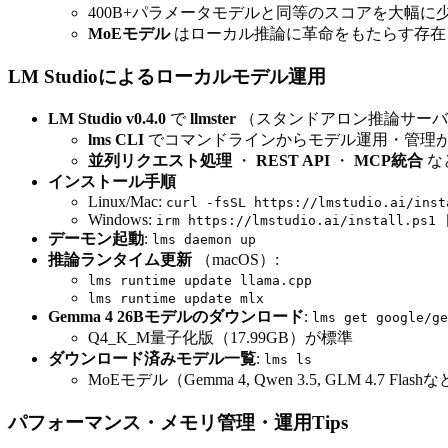
400B+パラメータモデルと同等のスコアを大幅に
MoEモデル
はローカル推論に革命をもたらす存在
LM Studioによるローカルモデル運用
LM Studio v0.4.0
で
llmster
（スタンドアロン推論サーバ
lms CLI
でコマンドラインからモデル運用・管理
並列リクエスト処理
・
REST API
・
MCP統合
な
インストール手順
Linux/Mac:
curl -fsSL https://lmstudio.ai/inst
Windows:
irm https://lmstudio.ai/install.ps1 
デーモン起動
:
lms daemon up
推論ランタイム更新
（macOS）:
lms runtime update llama.cpp
lms runtime update mlx
Gemma 4 26Bモデルのダウンロード
:
lms get google/ge
Q4_K_M量子化版（17.99GB）が標準
ダウンロード済みモデル一覧
:
lms ls
MoEモデル（Gemma 4, Qwen 3.5, GLM 4.7 
パフォーマンス・メモリ管理・運用Tips