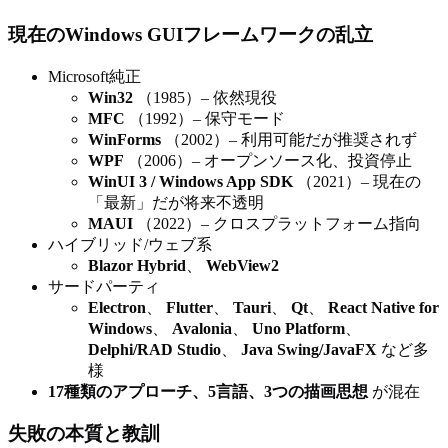
現在のWindows GUIフレームワークの乱立
Microsoft純正
Win32
（1985）– 依然現役
MFC
（1992）– 保守モード
WinForms
（2002）– 利用可能だが推奨されず
WPF
（2006）– オープンソース化、投資停止
WinUI 3 / Windows App SDK
（2021）– 現在の
「最新」だが将来不透明
MAUI
（2022）– クロスプラットフォーム指向
ハイブリッド/ウェブ系
Blazor Hybrid
、
WebView2
サードパーティ
Electron
、
Flutter
、
Tauri
、
Qt
、
React Native for
Windows
、
Avalonia
、
Uno Platform
、
Delphi/RAD Studio
、
Java Swing/JavaFX
など多
様
17種類のアプローチ、5言語、3つの描画思想
が混在
失敗の本質と教訓