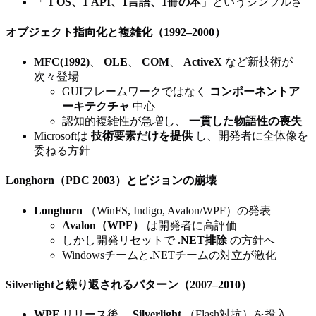
「
1 OS、1 API、1言語、1冊の本
」というシンプルさ
オブジェクト指向化と複雑化（1992–2000）
MFC(1992)
、
OLE
、
COM
、
ActiveX
など新技術が
次々登場
GUIフレームワークではなく
コンポーネントア
ーキテクチャ
中心
認知的複雑性が急増し、
一貫した物語性の喪失
Microsoftは
技術要素だけを提供
し、開発者に全体像を
委ねる方針
Longhorn（PDC 2003）とビジョンの崩壊
Longhorn
（WinFS, Indigo, Avalon/WPF）の発表
Avalon（WPF）
は開発者に高評価
しかし開発リセットで
.NET排除
の方針へ
Windowsチームと.NETチームの対立が激化
Silverlightと繰り返されるパターン（2007–2010）
WPF
リリース後、
Silverlight
（Flash対抗）を投入