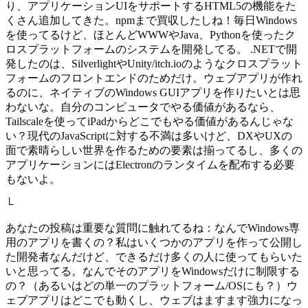
り、アプリケーションUIをサポートするHTML5の機能をた
くさん追加してきた。npmまで買収したしね！毎日Windows
を使ってるけど、ほとんどWWWやJava、Pythonを使ったク
ロスプラットフォームのシステムを開発してる。 .NETで開
発したのは、SilverlightやUnity/itch.ioのようなクロスプラット
フォームのフロントエンドのためだけ。ウェブアプリが作れ
るのに、ネイティブのWindows GUIアプリを作りたいとは思
わないな。自分のコンピュータでやる価値があるなら、
Tailscaleを使ってiPadからどこでもやる価値があるんじゃな
い？現代のJavaScriptに対する不満は多いけど、DXやUXの
面で素晴らしい世界を作るための要素は揃ってるし、多くの
アプリケーションにはElectronのランタイムを配布する必要
もないよ。
└
あなたの投稿は重要な質問に触れてるね：なんでWindows専
用のアプリを書くの？私はいくつかのアプリを作って公開し
た開発者なんだけど、できるだけ多くの人に使ってもらいた
いと思ってる。なんでそのアプリをWindowsだけに制限する
の？（あるいはどの単一のプラットフォーム/OSにも？）ウ
ェブアプリはどこでも動くし、ウェブはますます強力になっ