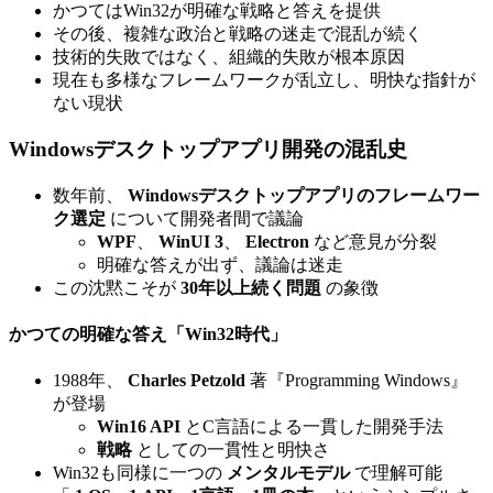
かつてはWin32が明確な戦略と答えを提供
その後、複雑な政治と戦略の迷走で混乱が続く
技術的失敗ではなく、組織的失敗が根本原因
現在も多様なフレームワークが乱立し、明快な指針が
ない現状
Windowsデスクトップアプリ開発の混乱史
数年前、
Windowsデスクトップアプリのフレームワー
ク選定
について開発者間で議論
WPF
、
WinUI 3
、
Electron
など意見が分裂
明確な答えが出ず、議論は迷走
この沈黙こそが
30年以上続く問題
の象徴
かつての明確な答え「Win32時代」
1988年、
Charles Petzold
著『Programming Windows』
が登場
Win16 API
とC言語による一貫した開発手法
戦略
としての一貫性と明快さ
Win32も同様に一つの
メンタルモデル
で理解可能