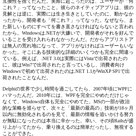
互換性を捨てたんだ。実際に起こったのは、ユーザーが「何
これ？」ってなったこと。彼らのネイティブアプリは、彼の
見解とは逆に、実際には生き生きとしていたのに、動かなか
ったから。開発者も「何これ？」ってなった。なぜなら、ま
た新しいものにすべてを書き直さなければならないと言われ
たから。Windowsは.NETが大嫌いで、開発者がそれを好んで
いることを受け入れられなかったんだ。だからアプリストア
は無人の荒れ地になって、アプリがなければユーザーもいな
かった。そこにある技術的な詳細のいくつかも完全に間違っ
ている。例えば、.NET 3.0は実際にはVistaで出荷されたの
に、彼はWin7で出荷されたと言っているし、消費者向け
Windowsで初めて出荷されたのは.NET 1.1がWinXP SP1で出
荷されたことなんだ。
Delphiの世界で少し時間を過ごしてたら、2007年頃にWPFに
ハマったんだ。2010年には、WPFを完全にやめただけじゃ
なくて、Windows自体も完全にやめてた。MSの一部が政治
的な策略を巡らせて、次々と「最新の最高の」技術が18ヶ月
以内に無効化されるのを見て、最新の情報を追いかける努力
が無駄になったのは本当に辛かった。幸い、その頃Railsが盛
り上がってたから、乗り換えるのは簡単だったし、無視する
ことができた。