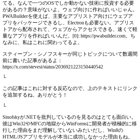
てる。なんで一つのOSでしか動かない技術に投資する必要
があるの？意味がないよ。ウェブ向けに作ればいいじゃん。
PWABuilderを使えば、主要なアプリストア向けにウェブア
プリをパッケージできるし、Electronも必要ない。アプリス
トアから配布されて、ウェブからアクセスできる、速くて軽
量なアプリを作ればいいんだ。[0]: https://pwabuilder.com。ち
なみに、私はこれに関わってるよ。
スティーブン・シノフスキーが同じトピックについて数週間
前に書いた記事があるよ：
https://x.com/stevesi/status/2036921223150440542
└
この記事はこれに対する反応なので、上のテキストにリンク
を追加するね。ありがとう！
└
Sinofskyが.NETを批判しているのを見るのはとても面白い。
彼はWin32やMFCの地獄からWinFormsに開発者が積極的に移
行した理由をまだ理解していないみたいだし、Win8の
HTML/JSアプリモデルが本当に成功しなかった理由もね。