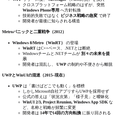
クロスプラットフォーム戦略のはずが、突然
Windows Phone専用
へ方針転換
技術的失敗ではなく
ビジネス戦略の急変
で終了
開発者が最後に知らされる構造
Metroパニックと二重戦争（2012）
Windows 8/Metro（WinRT）
の登場
WinRT
はC++ベース、.NETとは断絶
Windowsチームと.NETチームが
別々の未来を提
示
開発者は混乱し、
UWP
の制約や不便さから離脱
UWPとWinUIの混迷（2015–現在）
UWP
は「書けばどこでも動く」を標榜
しかしMicrosoft自社アプリすらUWPを採用せず
公式の答えは「状況次第」「様子見」と曖昧化
WinUI 2/3, Project Reunion, Windows App SDK
な
ど、名称と戦略が頻繁に変更
開発者は
14年で14回の方向転換
に振り回される