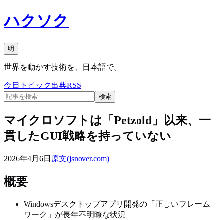
ハクソク
明
世界を動かす技術を、日本語で。
今日
トピック
出典
RSS
検索
マイクロソフトは「Petzold」以来、一
貫したGUI戦略を持っていない
2026年4月6日
原文(
jsnover.com
)
概要
Windowsデスクトップアプリ開発の「正しいフレーム
ワーク」が長年不明瞭な状況