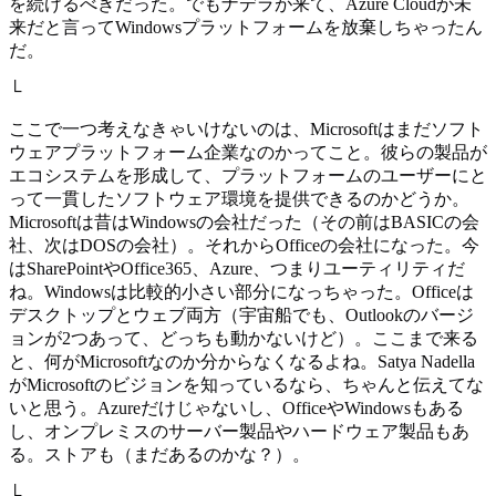
を続けるべきだった。でもナデラが来て、Azure Cloudが未
来だと言ってWindowsプラットフォームを放棄しちゃったん
だ。
└
ここで一つ考えなきゃいけないのは、Microsoftはまだソフト
ウェアプラットフォーム企業なのかってこと。彼らの製品が
エコシステムを形成して、プラットフォームのユーザーにと
って一貫したソフトウェア環境を提供できるのかどうか。
Microsoftは昔はWindowsの会社だった（その前はBASICの会
社、次はDOSの会社）。それからOfficeの会社になった。今
はSharePointやOffice365、Azure、つまりユーティリティだ
ね。Windowsは比較的小さい部分になっちゃった。Officeは
デスクトップとウェブ両方（宇宙船でも、Outlookのバージ
ョンが2つあって、どっちも動かないけど）。ここまで来る
と、何がMicrosoftなのか分からなくなるよね。Satya Nadella
がMicrosoftのビジョンを知っているなら、ちゃんと伝えてな
いと思う。Azureだけじゃないし、OfficeやWindowsもある
し、オンプレミスのサーバー製品やハードウェア製品もあ
る。ストアも（まだあるのかな？）。
└