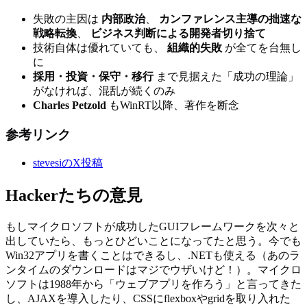
失敗の主因は
内部政治
、
カンファレンス主導の拙速な
戦略転換
、
ビジネス判断による開発者切り捨て
技術自体は優れていても、
組織的失敗
が全てを台無し
に
採用・投資・保守・移行
まで見据えた「成功の理論」
がなければ、混乱が続くのみ
Charles Petzold
もWinRT以降、著作を断念
参考リンク
stevesiのX投稿
Hackerたちの意見
もしマイクロソフトが成功したGUIフレームワークを次々と
出していたら、もっとひどいことになってたと思う。今でも
Win32アプリを書くことはできるし、.NETも使える（あのラ
ンタイムのダウンロードはマジでウザいけど！）。マイクロ
ソフトは1988年から「ウェブアプリを作ろう」と言ってきた
し、AJAXを導入したり、CSSにflexboxやgridを取り入れた