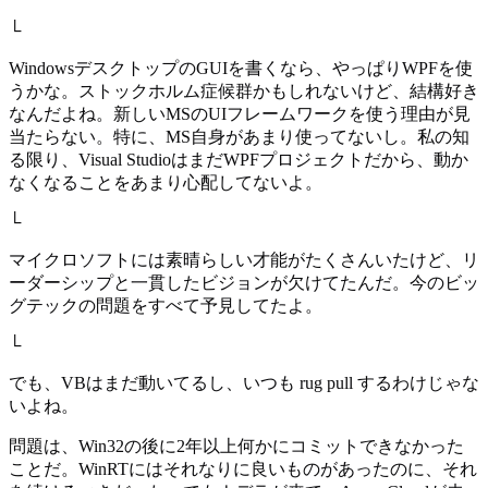
└
WindowsデスクトップのGUIを書くなら、やっぱりWPFを使
うかな。ストックホルム症候群かもしれないけど、結構好き
なんだよね。新しいMSのUIフレームワークを使う理由が見
当たらない。特に、MS自身があまり使ってないし。私の知
る限り、Visual StudioはまだWPFプロジェクトだから、動か
なくなることをあまり心配してないよ。
└
マイクロソフトには素晴らしい才能がたくさんいたけど、リ
ーダーシップと一貫したビジョンが欠けてたんだ。今のビッ
グテックの問題をすべて予見してたよ。
└
でも、VBはまだ動いてるし、いつも rug pull するわけじゃな
いよね。
問題は、Win32の後に2年以上何かにコミットできなかった
ことだ。WinRTにはそれなりに良いものがあったのに、それ