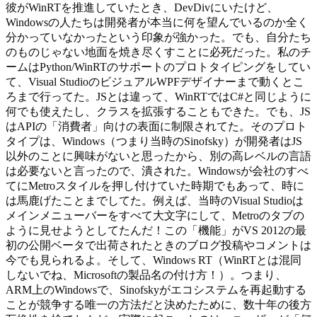
彼がWinRTを推進していたとき、DevDivにいたけど、
Windowsの人たちは開発者が本当に何を望んでいるのか全く
分かっていなかったという印象が強かった。でも、自分たち
のものじゃない地面を焼き尽くすことに必死だった。私のチ
ームはPython/WinRTのサポートのプロトタイピングをしてい
て、Visual StudioのビジュアルWPFデザイナーまで動くとこ
ろまで行ってた。JSとは違って、WinRTではC#と同じように
何でも使えたし、クラスを拡張することもできた。でも、JS
はAPIの「消費者」向けの表面に制限されてた。そのプロト
タイプは、Windows（つまり当時のSinofsky）が開発者はJS
以外のことに興味がないと思ったから、別の高レベルの言語
は必要ないと言ったので、潰された。Windowsが会社のすべ
てにMetroスタイルを押し付けていた時期でもあって、時に
は馬鹿げたことまでしてた。例えば、当時のVisual Studioは
メインメニューバーをすべて大文字にして、Metroのタブの
ように見せようとしてたんだ！この「機能」がVS 2012の最
初の公開ベータで出荷されたときのブログ投稿やコメントは
今でも見られるよ。そして、Windows RT（WinRTとは混同
しないでね、Microsoftの製品名の付け方！）。つまり、
ARM上のWindowsで、Sinofskyがエコシステムを再起動する
ことが競争する唯一の方法だと決めたために、数十年の後方