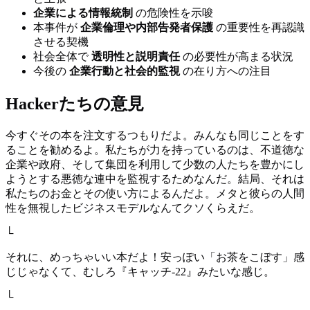
企業による情報統制
の危険性を示唆
本事件が
企業倫理や内部告発者保護
の重要性を再認識
させる契機
社会全体で
透明性と説明責任
の必要性が高まる状況
今後の
企業行動と社会的監視
の在り方への注目
Hackerたちの意見
今すぐその本を注文するつもりだよ。みんなも同じことをす
ることを勧めるよ。私たちが力を持っているのは、不道徳な
企業や政府、そして集団を利用して少数の人たちを豊かにし
ようとする悪徳な連中を監視するためなんだ。結局、それは
私たちのお金とその使い方によるんだよ。メタと彼らの人間
性を無視したビジネスモデルなんてクソくらえだ。
└
それに、めっちゃいい本だよ！安っぽい「お茶をこぼす」感
じじゃなくて、むしろ『キャッチ-22』みたいな感じ。
└