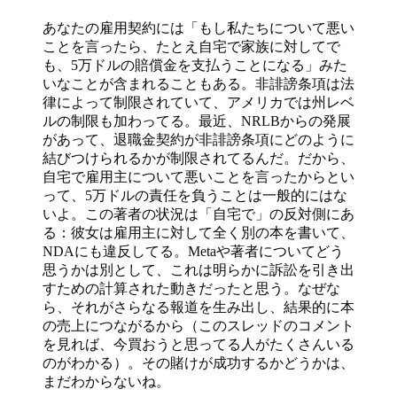
あなたの雇用契約には「もし私たちについて悪い
ことを言ったら、たとえ自宅で家族に対してで
も、5万ドルの賠償金を支払うことになる」みた
いなことが含まれることもある。非誹謗条項は法
律によって制限されていて、アメリカでは州レベ
ルの制限も加わってる。最近、NRLBからの発展
があって、退職金契約が非誹謗条項にどのように
結びつけられるかが制限されてるんだ。だから、
自宅で雇用主について悪いことを言ったからとい
って、5万ドルの責任を負うことは一般的にはな
いよ。この著者の状況は「自宅で」の反対側にあ
る：彼女は雇用主に対して全く別の本を書いて、
NDAにも違反してる。Metaや著者についてどう
思うかは別として、これは明らかに訴訟を引き出
すための計算された動きだったと思う。なぜな
ら、それがさらなる報道を生み出し、結果的に本
の売上につながるから（このスレッドのコメント
を見れば、今買おうと思ってる人がたくさんいる
のがわかる）。その賭けが成功するかどうかは、
まだわからないね。