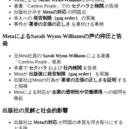
著書「Careless People」での
セクハラと検閲
の告発
出版社が示す
Metaの対応
の問題点
本人への
発言制限（gag order）
の実施
事件が
著者の主張の正しさ
を裏付ける事例
MetaによるSarah Wynn-Williamsの声の抑圧と告
発
元Meta社員の
Sarah Wynn-Williams
による著書
「Careless People」発表
本書で
セクハラ
および
社内検閲
を告発
Metaが
出版後に発言制限（gag order）
を実施
出版社はMetaの行為が
著者の主張の正しさを証明
する
と指摘
Metaによる対応が
企業の透明性や労働環境
への疑問を
喚起
出版社の見解と社会的影響
出版社は
Metaの対応
が問題の本質を浮き彫りにする
と主張