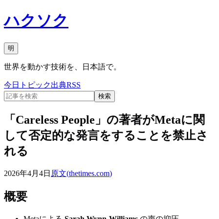
ハクソク
明
世界を動かす技術を、日本語で。
今日
トピック
出典
RSS
検索
「Careless People」の著者がMetaに関
して否定的な発言をすることを禁止さ
れる
2026年4月4日
原文(
thetimes.com
)
概要
Metaによる
Sarah Wynn-Williams
の声の抑圧