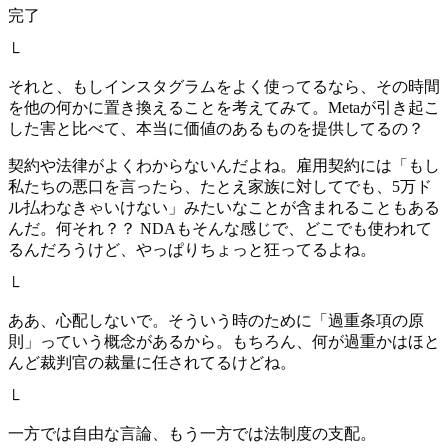
完了
└
それと、もしインスタグラムをよく使ってるなら、その時間
を他の何かに置き換えることを考えてみて。Metaが引き起こ
した害と比べて、本当に価値のあるものを提供してるの？
契約や法律がよくわからないんだよね。雇用契約には「もし
私たちの悪口を言ったら、たとえ家族に対してでも、5万ド
ル払わなきゃいけない」みたいなことが含まれることもある
んだ。何それ？？ NDAもそんな感じで、どこでも使われて
るんだろうけど、やっぱりちょっと狂ってるよね。
└
ああ、心配しないで。そういう時のために「過重条項の原
則」っていう概念があるから。もちろん、何が過重かはほと
んど裁判官の裁量に任されてるけどね。
└
一方では自由な言論、もう一方では法制度の支配。