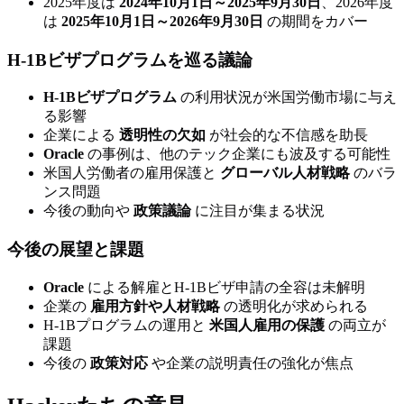
2025年度は
2024年10月1日～2025年9月30日
、2026年度
は
2025年10月1日～2026年9月30日
の期間をカバー
H-1Bビザプログラムを巡る議論
H-1Bビザプログラム
の利用状況が米国労働市場に与え
る影響
企業による
透明性の欠如
が社会的な不信感を助長
Oracle
の事例は、他のテック企業にも波及する可能性
米国人労働者の雇用保護と
グローバル人材戦略
のバラ
ンス問題
今後の動向や
政策議論
に注目が集まる状況
今後の展望と課題
Oracle
による解雇とH-1Bビザ申請の全容は未解明
企業の
雇用方針や人材戦略
の透明化が求められる
H-1Bプログラムの運用と
米国人雇用の保護
の両立が
課題
今後の
政策対応
や企業の説明責任の強化が焦点