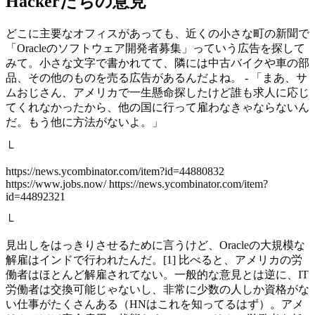
Hackerたちの意見
どこに主要なオフィスがあっても、近くの小さな町の新聞で
「Oracleのソフトウェア開発者募集」っていう広告を探して
みて。小さな文字で書かれてて、隣には中古バイクや車の部
品、その他のものを売る広告があるんだよね。 - 「まあ、サ
ムおじさん、アメリカで一生懸命探したけど誰も求人に応じ
てくれなかったから、他の国に行って雇わなきゃならないん
だ。もう他に方法がないよ。」
└
https://news.ycombinator.com/item?id=44880832
https://www.jobs.now/ https://news.ycombinator.com/item?
id=44892321
└
見出しをはっきりさせるために言うけど、Oracleの大規模な
解雇はインドで行われたんだ。[1] 比べると、アメリカの労
働者はほとんど解雇されてない。一般的な意見とは逆に、IT
労働者は交換可能じゃないし、非常に少数の人しか資格がな
い仕事がたくさんある（HNはこれを知ってるはず）。アメ