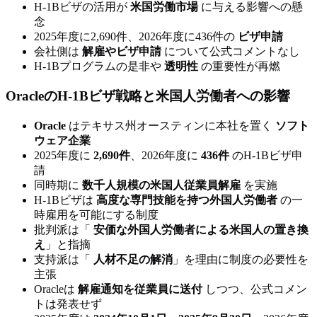
H-1Bビザの活用が
米国労働市場
に与える影響への懸
念
2025年度に2,690件、2026年度に436件の
ビザ申請
会社側は
解雇やビザ申請
について公式コメントなし
H-1Bプログラムの是非や
透明性
の重要性が再燃
OracleのH-1Bビザ戦略と米国人労働者への影響
Oracle
はテキサス州オースティンに本社を置く
ソフト
ウェア企業
2025年度に
2,690件
、2026年度に
436件
のH-1Bビザ申
請
同時期に
数千人規模の米国人従業員解雇
を実施
H-1Bビザは
高度な専門技能を持つ外国人労働者
の一
時雇用を可能にする制度
批判派は「
安価な外国人労働者による米国人の置き換
え
」と指摘
支持派は「
人材不足の解消
」を理由に制度の必要性を
主張
Oracleは
解雇通知を従業員に送付
しつつ、公式コメン
トは発表せず