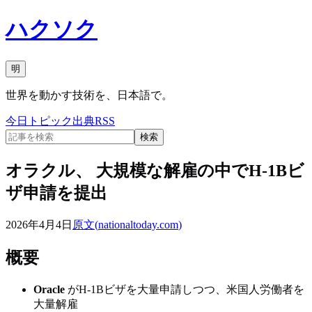
ハクソク
明
世界を動かす技術を、日本語で。
今日
トピック
出典
RSS
検索
オラクル、 大規模な解雇の中でH-1Bビ
ザ申請を提出
2026年4月4日
原文(
nationaltoday.com
)
概要
Oracle
がH-1Bビザを大量申請しつつ、米国人労働者を
大量解雇