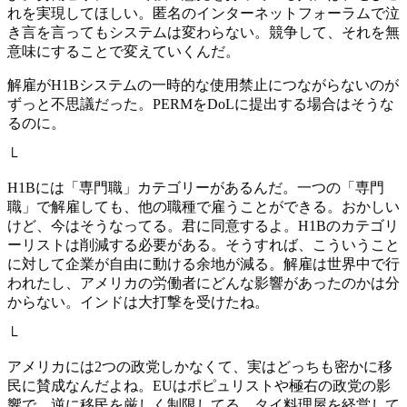
れを実現してほしい。匿名のインターネットフォーラムで泣
き言を言ってもシステムは変わらない。競争して、それを無
意味にすることで変えていくんだ。
解雇がH1Bシステムの一時的な使用禁止につながらないのが
ずっと不思議だった。PERMをDoLに提出する場合はそうな
るのに。
└
H1Bには「専門職」カテゴリーがあるんだ。一つの「専門
職」で解雇しても、他の職種で雇うことができる。おかしい
けど、今はそうなってる。君に同意するよ。H1Bのカテゴリ
ーリストは削減する必要がある。そうすれば、こういうこと
に対して企業が自由に動ける余地が減る。解雇は世界中で行
われたし、アメリカの労働者にどんな影響があったのかは分
からない。インドは大打撃を受けたね。
└
アメリカには2つの政党しかなくて、実はどっちも密かに移
民に賛成なんだよね。EUはポピュリストや極右の政党の影
響で、逆に移民を厳しく制限してる。タイ料理屋を経営して