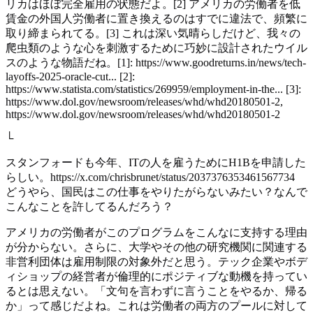
リカはほぼ完全雇用の状態だよ。[2] アメリカの労働者を低
賃金の外国人労働者に置き換えるのはすでに違法で、頻繁に
取り締まられてる。[3] これは深い気晴らしだけど、我々の
爬虫類のような心を刺激するために巧妙に設計されたウイル
スのような物語だね。[1]: https://www.goodreturns.in/news/tech-
layoffs-2025-oracle-cut... [2]:
https://www.statista.com/statistics/269959/employment-in-the... [3]:
https://www.dol.gov/newsroom/releases/whd/whd20180501-2,
https://www.dol.gov/newsroom/releases/whd/whd20180501-2
└
スタンフォードも今年、ITの人を雇うためにH1Bを申請した
らしい。https://x.com/chrisbrunet/status/2037376353461567734
どうやら、国民はこの仕事をやりたがらないみたい？なんで
こんなことを許してるんだろう？
アメリカの労働者がこのプログラムをこんなに支持する理由
が分からない。さらに、大学やその他の研究機関に関連する
非営利団体は雇用制限の対象外だと思う。テック企業やボデ
ィショップの経営者が倫理的にポジティブな動機を持ってい
るとは思えない。「文句を言わずに言うことをやるか、帰る
か」って感じだよね。これは労働者の両方のプールに対して