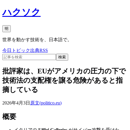
ハクソク
明
世界を動かす技術を、日本語で。
今日
トピック
出典
RSS
検索
批評家は、EUがアメリカの圧力の下で
技術法の支配権を譲る危険があると指
摘している
2026年4月3日
原文(
politico.eu
)
概要
イタリアの
Uffizi Galleries
がサイバー攻撃を受けた