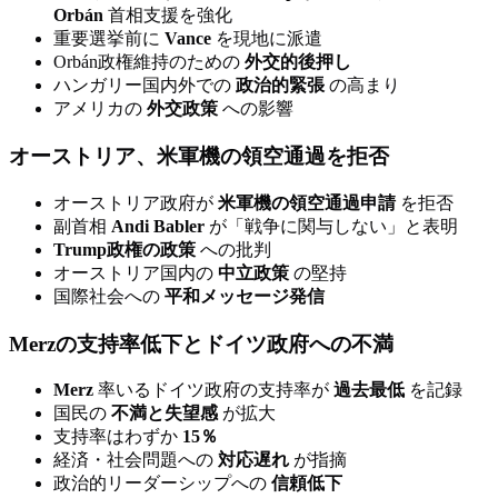
Orbán
首相支援を強化
重要選挙前に
Vance
を現地に派遣
Orbán政権維持のための
外交的後押し
ハンガリー国内外での
政治的緊張
の高まり
アメリカの
外交政策
への影響
オーストリア、米軍機の領空通過を拒否
オーストリア政府が
米軍機の領空通過申請
を拒否
副首相
Andi Babler
が「戦争に関与しない」と表明
Trump政権の政策
への批判
オーストリア国内の
中立政策
の堅持
国際社会への
平和メッセージ発信
Merzの支持率低下とドイツ政府への不満
Merz
率いるドイツ政府の支持率が
過去最低
を記録
国民の
不満と失望感
が拡大
支持率はわずか
15％
経済・社会問題への
対応遅れ
が指摘
政治的リーダーシップへの
信頼低下