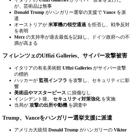
が、芸術品は無事
Donald Trump
がハンガリー選挙の支援で
Vance
を派
遣
オーストリアが
米軍機の領空通過
を拒否し、戦争反対
を表明
Merz
の支持率が過去最低を記録し、ドイツ政府への不
満が高まる
フィレンツェのUffizi Galleries、サイバー攻撃被害
イタリアの有名美術館
Uffizi Galleries
がサイバー攻撃
の標的
ハッカーが
監視インフラ
を攻撃し、セキュリティに影
響
美術品やマスターピース
に損傷なし
インシデント後、
セキュリティ対策強化
を実施
当局が
攻撃の出所や動機
を調査中
Trump、Vanceをハンガリー選挙支援に派遣
アメリカ大統領
Donald Trump
がハンガリーの
Viktor