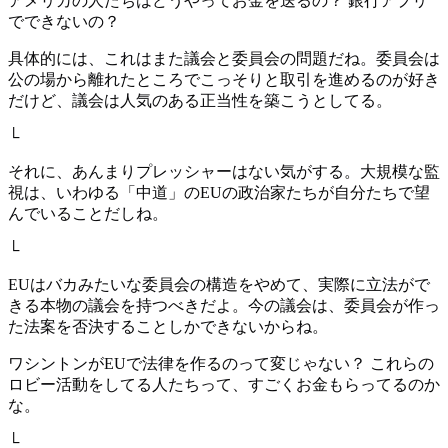
アメリカの人たちはどうやってお金を送るの？ 銀行アプリ
でできないの？
具体的には、これはまた議会と委員会の問題だね。委員会は
公の場から離れたところでこっそりと取引を進めるのが好き
だけど、議会は人気のある正当性を築こうとしてる。
└
それに、あんまりプレッシャーはない気がする。大規模な監
視は、いわゆる「中道」のEUの政治家たちが自分たちで望
んでいることだしね。
└
EUはバカみたいな委員会の構造をやめて、実際に立法がで
きる本物の議会を持つべきだよ。今の議会は、委員会が作っ
た法案を否決することしかできないからね。
ワシントンがEUで法律を作るのって変じゃない？ これらの
ロビー活動をしてる人たちって、すごくお金もらってるのか
な。
└