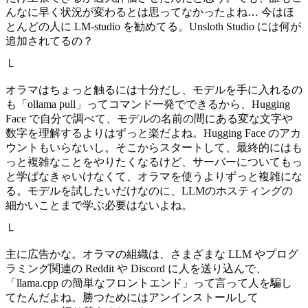
んなに早く状況が変わるとは思ってなかったよね… 今はほ
とんどの人に LM-studio を勧めてる。Unsloth Studio には何が
追加されてるの？
└
オラマはちょっと触るには十分だし、モデルを手に入れるの
も「ollama pull」ってコマンド一発でできるから、Hugging
Face で自分で調べて、モデルの名前の間にある変な文字や
数字を理解するよりはずっと楽だよね。Hugging Face のアカ
ウントもいらないし。そこからスタートして、最終的にはも
っと複雑なことをやりたくなるけど、サーバーについてもっ
と学ばなきゃいけなくて、オラマを使うよりずっと複雑にな
る。モデルを試したいだけなのに、LLMのホスティングの
細かいことまで学ぶ必要はないよね。
└
主に広告かな。オラマの組織は、さまざまな LLM やプログ
ラミング関連の Reddit や Discord に人を送り込んで、
「llama.cpp の簡単なフロントエンド」って言って人を騙し
てたんだよね。勝つためにはアンインストールして