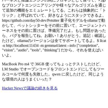
ハーネスと推論エンジンの間にプロキシとして座って、巧妙
なプロンプトエンジニアリングや様々なアルゴリズムを通じ
て追加の機能をエミュレートしてる。これらは抽象的に「ト
リック」と呼ばれていて、好きなようにスタックできるよ。
https://github.com/day50-dev/Petsitter 量子化モデルをollamaで動
かして、ペットシッターをその前に置いて、エージェントハ
ーネスをその前に置けば、準備完了だよ。もし問題があった
ら、バグを報告してね。お願い！ありがとう。追記：確認し
たけど、ollamaのバージョンは全てサポートしてるよ。$ llcat
-u http://localhost:11434 -m gemma4:latest --info ["completion",
"vision", "audio", "tools", "thinking"] だから、それを使えばい
いよ。
MacBook Pro m4 で 36GB 使ってちょっとテストしたけど、
LM Studio でオープンコードをフロントエンドにしてもツー
ルコールで何度も失敗した。qwen に戻したけど、同じよう
な環境の人はうまくいった？
Hacker Newsで議論の続きを見る