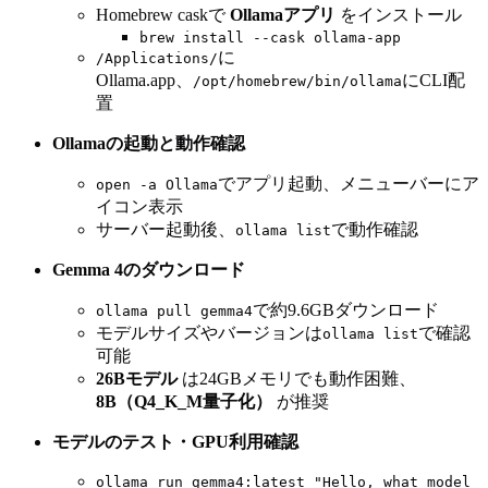
Homebrew caskで
Ollamaアプリ
をインストール
brew install --cask ollama-app
に
/Applications/
Ollama.app、
にCLI配
/opt/homebrew/bin/ollama
置
Ollamaの起動と動作確認
でアプリ起動、メニューバーにア
open -a Ollama
イコン表示
サーバー起動後、
で動作確認
ollama list
Gemma 4のダウンロード
で約9.6GBダウンロード
ollama pull gemma4
モデルサイズやバージョンは
で確認
ollama list
可能
26Bモデル
は24GBメモリでも動作困難、
8B（Q4_K_M量子化）
が推奨
モデルのテスト・GPU利用確認
ollama run gemma4:latest "Hello, what model