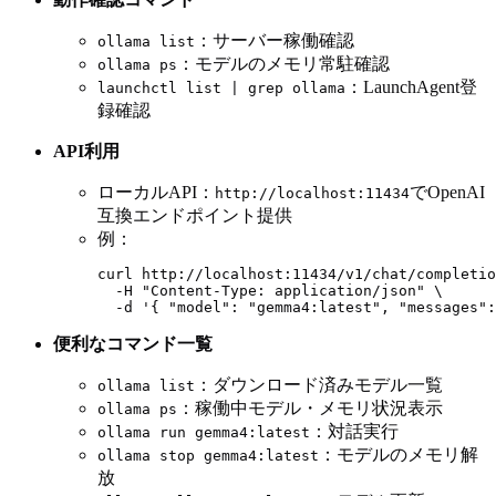
：サーバー稼働確認
ollama list
：モデルのメモリ常駐確認
ollama ps
：LaunchAgent登
launchctl list | grep ollama
録確認
API利用
ローカルAPI：
でOpenAI
http://localhost:11434
互換エンドポイント提供
例：
curl http://localhost:11434/v1/chat/completio
  -H "Content-Type: application/json" \

便利なコマンド一覧
：ダウンロード済みモデル一覧
ollama list
：稼働中モデル・メモリ状況表示
ollama ps
：対話実行
ollama run gemma4:latest
：モデルのメモリ解
ollama stop gemma4:latest
放