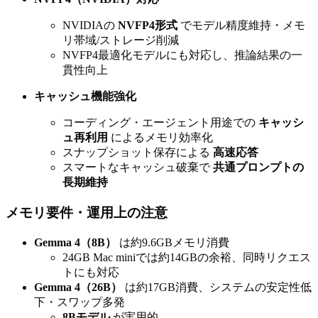
NVIDIAの
NVFP4形式
でモデル精度維持・メモ
リ帯域/ストレージ削減
NVFP4最適化モデルにも対応し、推論結果の一
貫性向上
キャッシュ機能強化
コーディング・エージェント用途での
キャッシ
ュ再利用
によるメモリ効率化
スナップショット保存による
高速応答
スマートなキャッシュ破棄で
共通プロンプトの
長期維持
メモリ要件・運用上の注意
Gemma 4（8B）
は約9.6GBメモリ消費
24GB Mac miniでは約14GBの余裕、同時リクエス
トにも対応
Gemma 4（26B）
は約17GB消費、システムの安定性低
下・スワップ多発
8Bモデル
が実用的