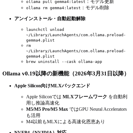
：モデル更新
ollama pull gemma4:latest
：モデル削除
ollama rm gemma4:latest
アンインストール・自動起動解除
launchctl unload
~/Library/LaunchAgents/com.ollama.preload-
gemma4.plist
rm
~/Library/LaunchAgents/com.ollama.preload-
gemma4.plist
brew uninstall --cask ollama-app
Ollama v0.19以降の新機能（2026年3月31日以降）
Apple Silicon向けMLXバックエンド
Apple Siliconでは
MLXフレームワーク
を自動利
用し推論高速化
M5/M5 Pro/M5 Max
ではGPU Neural Accelerators
も活用
M4以前もMLXによる高速化恩恵あり
NVFP4（NVIDIA）対応